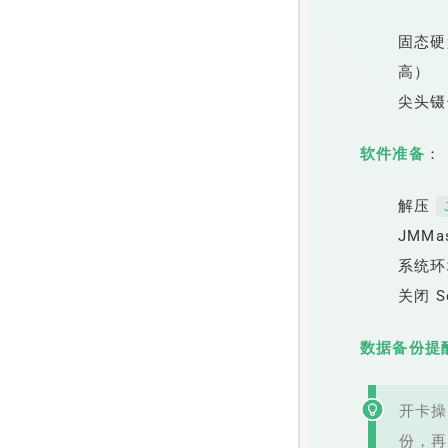
固态硬
高）
尖头镊
软件准备
：
解压
JMMas
系统
关闭 
数据备份提
开卡操
份，再