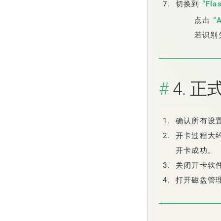
切换到
“Fla
点击
“
若识别
4. 
确认所有设
开卡过程大
开卡成功。
关闭开卡软
打开磁盘管理