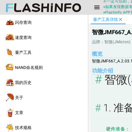
▪如果发现数据有
menu
▪Flashin
▪兄弟们没事不
close
量产工具详情
▪Flashin
闪存查询
不一定可信的，
智微JMF667_A.2
▪如果发现数据有
▪Flashin
速度查询
品牌：智微(JMicron)
量产工具
概览
智微JMF667_A.2.03.1
NAND命名规则
功能介绍
智微(
我的历史
关于
1. 
文章
技术规格
硬件准备
：