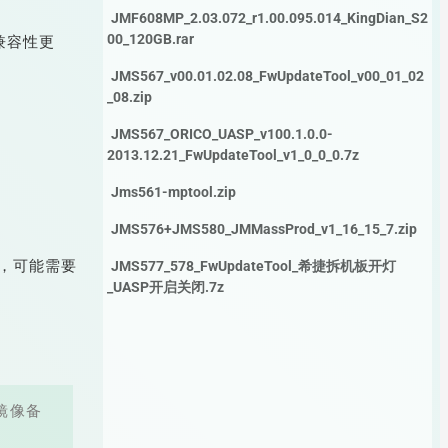
JMF608MP_2.03.072_r1.00.095.014_KingDian_S2
00_120GB.rar
，兼容性更
JMS567_v00.01.02.08_FwUpdateTool_v00_01_02
_08.zip
JMS567_ORICO_UASP_v100.1.0.0-
2013.12.21_FwUpdateTool_v1_0_0_0.7z
Jms561-mptool.zip
JMS576+JMS580_JMMassProd_v1_16_15_7.zip
11，可能需要
JMS577_578_FwUpdateTool_希捷拆机板开灯
_UASP开启关闭.7z
镜像备