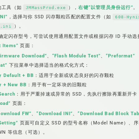
的工具（如
），
右键“以管理员身份运行”
。
JMMassProd.exe
INI”
，选择与你 SSD 闪存颗粒匹配的配置文件（如
608-Hyni
）。
G.ini
确定闪存型号，可尝试使用通用配置文件或根据闪存 ID 手动选
t Items”
页面：
Firmware Download”
、
“Flash Module Test”
、
“Preformat”
at”
下拉菜单中选择适当的格式化方式：
y Default + BB
：适用于全新或状态良好的闪存颗粒
y + New BB
：用于有一定坏块的旧颗粒
Search
：用于严重掉速或异常的 SSD，先执行擦除再重新开卡
oad”
页面：
Download FW”
、
“Download INI”
、
“Download Bad Block Tab
Setting”
页面可自定义 SSD 的型号名称（Model Name）、
WN 等信息（可选）。