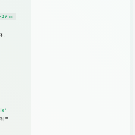
x20nm-
择。
le”
序列号