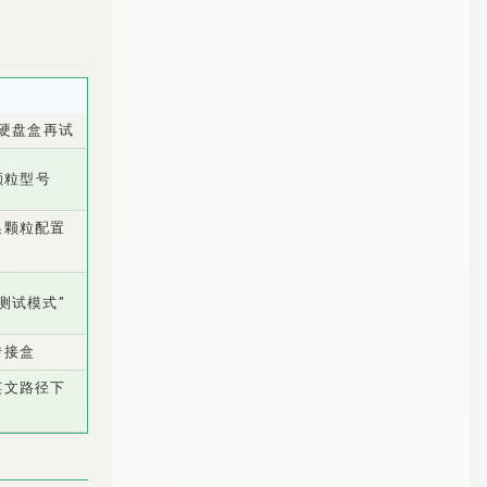
或硬盘盒再试
颗粒型号
换颗粒配置
“测试模式”
转接盒
英文路径下