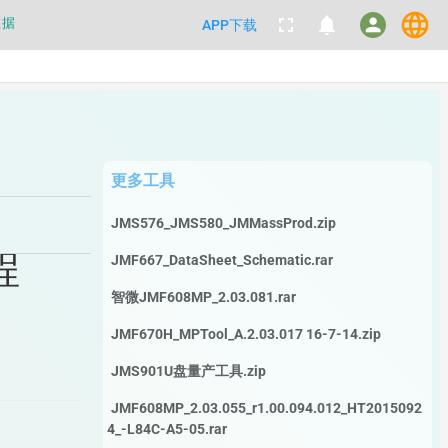
数据
language
fullscreen
notifications
person
APP下载
都不要100%相信，包括量产工具都
数据
更多工具
JMS576_JMS580_JMMassProd.zip
程
JMF667_DataSheet_Schematic.rar
智微JMF608MP_2.03.081.rar
JMF670H_MPTool_A.2.03.017 16-7-14.zip
JMS901U盘量产工具.zip
JMF608MP_2.03.055_r1.00.094.012_HT2015092
4_-L84C-A5-05.rar