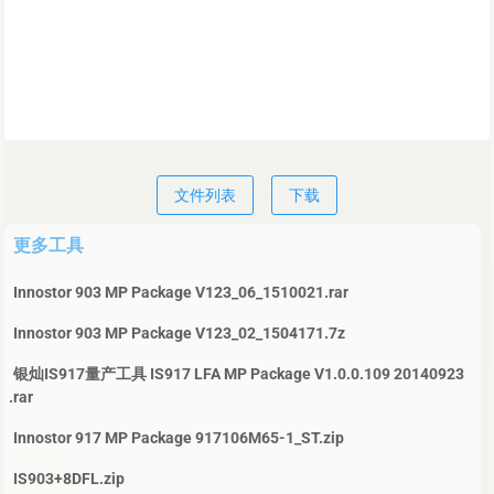
文件列表
下载
更多工具
Innostor 903 MP Package V123_06_1510021.rar
Innostor 903 MP Package V123_02_1504171.7z
银灿IS917量产工具 IS917 LFA MP Package V1.0.0.109 20140923
.rar
Innostor 917 MP Package 917106M65-1_ST.zip
IS903+8DFL.zip