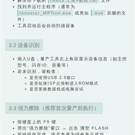
解压你下载的
IS903 工具+教程.rar
文件
找到并运行主程序（通常为
Innostor_MPTool.exe
或类似
.exe
后缀的文
件）
工具启动后会自动扫描设备
3.2 设备识别
插入U盘，量产工具左上角应显示设备信息（如主控
型号、闪存ID、容量等）
若未识别，请检查：
是否使用USB 2.0接口
是否短接ISP点强制进入ROM模式
是否更换数据线或电脑尝试
3.3 强力擦除（推荐首次量产前执行）
按键盘上的
F9
键
弹出“强力擦除”窗口 → 点击
清空 FLASH
等待操作完成，状态条变为绿色表示成功