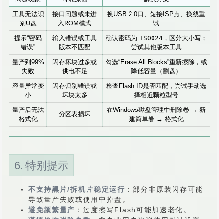
工具无法识
接口问题或未进
换USB 2.0口、短接ISP点、换线重
别U盘
入ROM模式
试
提示“密码
输入错误或工具
确认密码为
IS0024
，区分大小写；
错误”
版本不匹配
尝试其他版本工具
量产到99%
闪存坏块过多或
勾选“Erase All Blocks”重新擦除，或
失败
供电不足
降低容量（割盘）
容量异常变
闪存识别错误或
检查Flash ID是否匹配，尝试手动选
小
坏块太多
择相近颗粒型号
量产后无法
在Windows磁盘管理中删除卷 → 新
分区表损坏
格式化
建简单卷 → 格式化
6. 特别提示
不支持黑片/拆机片稳定运行
：部分非原装闪存可能
导致量产失败或使用中掉盘。
避免频繁量产
：过度擦写Flash可能加速老化。