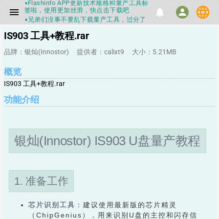
签啦，使用更加丝滑，快点击下载吧
language
menu
notifications
person
▪兄弟们没事不要乱下载量产工具，过分了
下载服务会暂停一段时间才能恢复
▪Flashinfo提供的所有数据仅供参考，DIY
IS903 工具+教程.rar
本来就有不确定性，任何第三方工具提供的
数据都不要100%相信，包括量产工具都不
品牌：银灿(Innostor)
提供者：calixt9
大小：5.21MB
一定可信的，因为数据都可以改，一定要有
正确的认知，不要随大流
▪如果发现数据有错误，或者存在误导，欢
概览
迎积极反馈，Flashinfo尽量维护最正确的
IS903 工具+教程.rar
指导性数据
▪Flashinfo APP更新技术规格和量产工具标
功能介绍
签啦，使用更加丝滑，快点击下载吧
银灿(Innostor) IS903 U盘量产教程
1. 准备工作
芯片识别工具
：建议使用最新版的芯片精灵
（ChipGenius），用来识别U盘的主控和闪存信