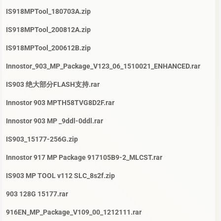
IS918MPTool_180703A.zip
IS918MPTool_200812A.zip
IS918MPTool_200612B.zip
Innostor_903_MP_Package_V123_06_1510021_ENHANCED.rar
IS903 绝大部分FLASH支持.rar
Innostor 903 MPTH58TVG8D2F.rar
Innostor 903 MP _9ddl-0ddl.rar
IS903_15177-256G.zip
Innostor 917 MP Package 917105B9-2_MLCST.rar
IS903 MP TOOL v112 SLC_8s2f.zip
903 128G 15177.rar
916EN_MP_Package_V109_00_1212111.rar