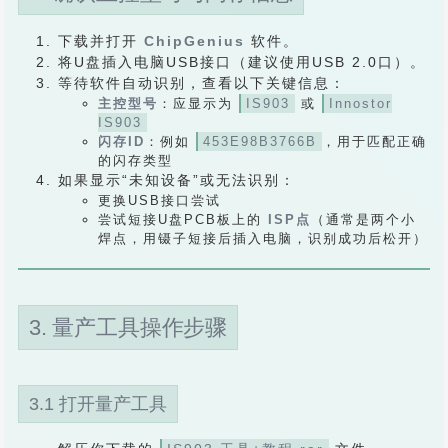
下载并打开
ChipGenius
软件。
将U盘插入电脑USB接口（建议使用USB 2.0口）。
等待软件自动识别，查看以下关键信息：
主控型号
：应显示为
IS903
或
Innostor
IS903
闪存ID
：例如
453E98B3766B
，用于匹配正确
的闪存类型
如果显示“未知设备”或无法识别：
更换USB接口尝试
尝试短接U盘PCB板上的
ISP点
（通常是两个小
焊点，用镊子短接后插入电脑，识别成功后松开）
3. 量产工具操作步骤
3.1 打开量产工具