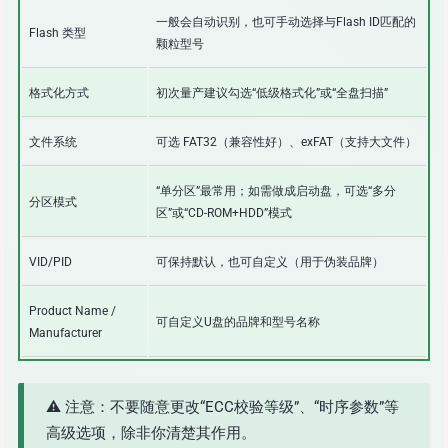
一般会自动识别，也可手动选择与Flash ID匹配的
Flash 类型
颗粒型号
格式化方式
初次量产建议勾选“低级格式化”或“全盘扫描”
文件系统
可选 FAT32（兼容性好）、exFAT（支持大文件）
“单分区”最常用；如需做成启动盘，可选“多分
分区模式
区”或“CD-ROM+HDD”模式
VID/PID
可保持默认，也可自定义（用于伪装品牌）
Product Name /
可自定义U盘的品牌和型号名称
Manufacturer
⚠️ 注意：不要随意更改“ECC校验等级”、“时序参数”等
高级选项，除非你清楚其作用。