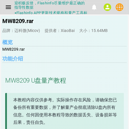
指导性数据
language
menu
notifications
person
▪Flashinfo APP更新技术规格和量产工具标
签啦，使用更加丝滑，快点击下载吧
▪兄弟们没事不要乱下载量产工具，过分了
MW8209.rar
下载服务会暂停一段时间才能恢复
▪Flashinfo提供的所有数据仅供参考，DIY
品牌：迈科微(Micov)
提供者：XiaoBai
大小：15.64MB
本来就有不确定性，任何第三方工具提供的
数据都不要100%相信，包括量产工具都不
概览
一定可信的，因为数据都可以改，一定要有
正确的认知，不要随大流
MW8209.rar
▪如果发现数据有错误，或者存在误导，欢
迎积极反馈，Flashinfo尽量维护最正确的
功能介绍
指导性数据
▪Flashinfo APP更新技术规格和量产工具标
签啦，使用更加丝滑，快点击下载吧
MW8209 U盘量产教程
本教程内容仅供参考。实际操作存在风险，请确保您已
备份所有重要数据，并了解量产会彻底清除U盘内所有
信息。任何因使用本教程导致的数据丢失、设备损坏等
后果，责任自负。