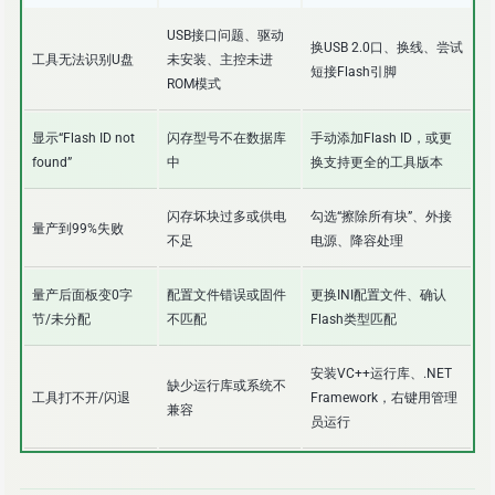
USB接口问题、驱动
换USB 2.0口、换线、尝试
工具无法识别U盘
未安装、主控未进
短接Flash引脚
ROM模式
显示“Flash ID not
闪存型号不在数据库
手动添加Flash ID，或更
found”
中
换支持更全的工具版本
闪存坏块过多或供电
勾选“擦除所有块”、外接
量产到99%失败
不足
电源、降容处理
量产后面板变0字
配置文件错误或固件
更换INI配置文件、确认
节/未分配
不匹配
Flash类型匹配
安装VC++运行库、.NET
缺少运行库或系统不
工具打不开/闪退
Framework，右键用管理
兼容
员运行