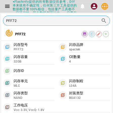
▪Flashinfo提供的所有数据仅供参考，DIY
language
本来就有不确定性，任何第三方工具提供的
menu
notifications
person
数据都不要100%相信，包括量产工具都不
一定可信的，因为数据都可以改，一定要有
正确的认知，不要随大流
search
▪如果发现数据有错误，或者存在误导，欢
迎积极反馈，Flashinfo尽量维护最正确的
指导性数据
track_changes
▪Flashinfo APP更新技术规格和量产工具标
image
filter_tilt_shift
edit
add
PFF72
签啦，使用更加丝滑，快点击下载吧
▪兄弟们没事不要乱下载量产工具，过分了
闪存型号
闪存品牌
下载服务会暂停一段时间才能恢复
filter_1
filter_2
PFF72
spectek
▪Flashinfo提供的所有数据仅供参考，DIY
本来就有不确定性，任何第三方工具提供的
闪存容量
CE数量
数据都不要100%相信，包括量产工具都不
filter_3
filter_4
32GB
4
一定可信的，因为数据都可以改，一定要有
正确的认知，不要随大流
闪存ID
▪如果发现数据有错误，或者存在误导，欢
filter_5
迎积极反馈，Flashinfo尽量维护最正确的
指导性数据
闪存单元
闪存制程
filter_6
filter_7
▪Flashinfo APP更新技术规格和量产工具标
MLC
L04A
签啦，使用更加丝滑，快点击下载吧
闪存类型
封装类型
filter_8
filter_9
NAND
BGA132
工作电压
filter_1
Vcc: 3.3V, VccQ: 1.8V