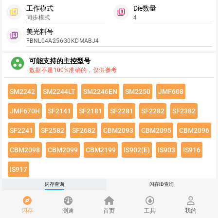
工作模式
Die数量
filter_2
filter_3
同步模式
4
美光料号
filter_4
FBNL04A256G0KDMABJ4
group_work
可能支持的主控型号
数据不是100%准确的，仅供参考
SM2242
SM2244LT
SM2246EN
SM2250
JMF608
JMF670H
SF2141
SF2181
SF2281
SF2282
SF2382
SF2241
SF2582
SF2682
CBM2093
CBM2095
CBM2096
CBM2098
CBM2099
CBM2199
IS902(E)
IS903
IS916
IS917
闪存查询
闪存ID查询
点击绿色按钮有惊喜哦~
闪存速度
flash_on
闪存
测速
首页
工具
我的