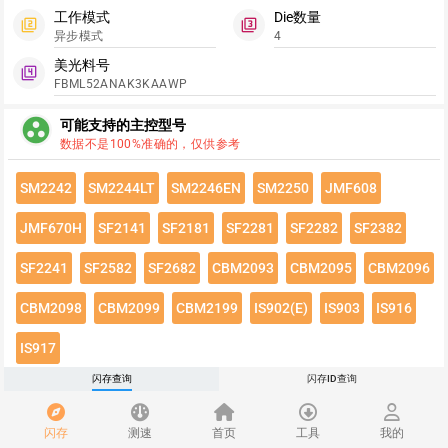
工作模式
Die数量
filter_2
filter_3
异步模式
4
美光料号
filter_4
FBML52ANAK3KAAWP
group_work
可能支持的主控型号
数据不是100%准确的，仅供参考
SM2242
SM2244LT
SM2246EN
SM2250
JMF608
JMF670H
SF2141
SF2181
SF2281
SF2282
SF2382
SF2241
SF2582
SF2682
CBM2093
CBM2095
CBM2096
CBM2098
CBM2099
CBM2199
IS902(E)
IS903
IS916
IS917
闪存查询
闪存ID查询
点击绿色按钮有惊喜哦~
闪存速度
flash_on
闪存
测速
首页
工具
我的