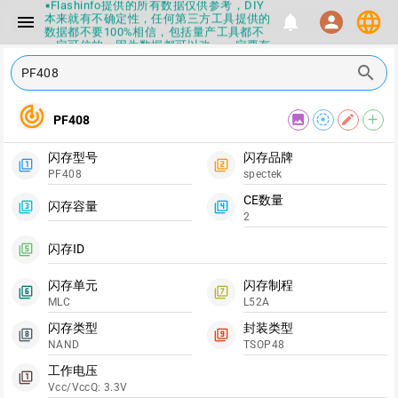
▪Flashinfo提供的所有数据仅供参考，DIY
language
本来就有不确定性，任何第三方工具提供的
menu
notifications
person
数据都不要100%相信，包括量产工具都不
一定可信的，因为数据都可以改，一定要有
正确的认知，不要随大流
search
▪如果发现数据有错误，或者存在误导，欢
迎积极反馈，Flashinfo尽量维护最正确的
指导性数据
track_changes
▪Flashinfo APP更新技术规格和量产工具标
image
filter_tilt_shift
edit
add
PF408
签啦，使用更加丝滑，快点击下载吧
▪兄弟们没事不要乱下载量产工具，过分了
闪存型号
闪存品牌
下载服务会暂停一段时间才能恢复
filter_1
filter_2
PF408
spectek
▪Flashinfo提供的所有数据仅供参考，DIY
本来就有不确定性，任何第三方工具提供的
CE数量
数据都不要100%相信，包括量产工具都不
闪存容量
filter_3
filter_4
2
一定可信的，因为数据都可以改，一定要有
正确的认知，不要随大流
闪存ID
▪如果发现数据有错误，或者存在误导，欢
filter_5
迎积极反馈，Flashinfo尽量维护最正确的
指导性数据
闪存单元
闪存制程
filter_6
filter_7
▪Flashinfo APP更新技术规格和量产工具标
MLC
L52A
签啦，使用更加丝滑，快点击下载吧
闪存类型
封装类型
filter_8
filter_9
NAND
TSOP48
工作电压
filter_1
Vcc/VccQ: 3.3V