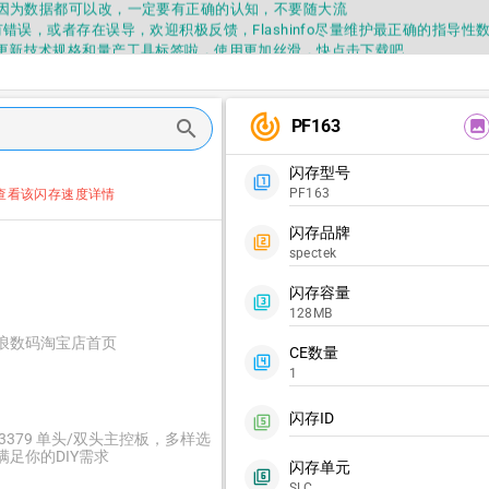
因为数据都可以改，一定要有正确的认知，不要随大流
错误，或者存在误导，欢迎积极反馈，Flashinfo尽量维护最正确的指导性
fo APP更新技术规格和量产工具标签啦，使用更加丝滑，快点击下载吧
要乱下载量产工具，过分了下载服务会暂停一段时间才能恢复
fo提供的所有数据仅供参考，DIY本来就有不确定性，任何第三方工具提供的数据
因为数据都可以改，一定要有正确的认知，不要随大流
track_changes
PF163
search
image
错误，或者存在误导，欢迎积极反馈，Flashinfo尽量维护最正确的指导性
fo APP更新技术规格和量产工具标签啦，使用更加丝滑，快点击下载吧
闪存型号
filter_1
PF163
查看该闪存速度详情
闪存品牌
filter_2
spectek
闪存容量
filter_3
128MB
浪数码淘宝店首页
CE数量
filter_4
1
闪存ID
filter_5
C3379 单头/双头主控板，多样选
满足你的DIY需求
闪存单元
filter_6
SLC