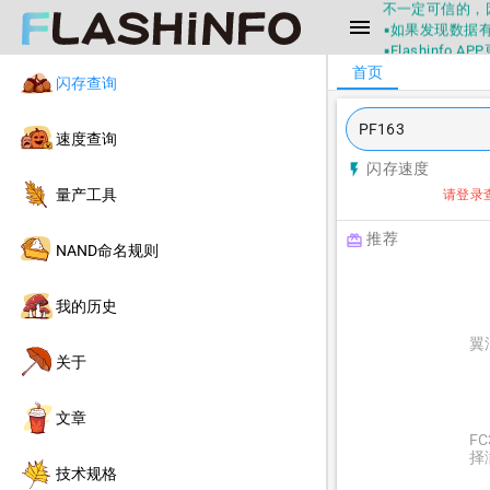
不一定可信的，
menu
▪如果发现数据有
▪Flashin
▪兄弟们没事不
首页
闪存查询
▪Flashin
不一定可信的，
▪如果发现数据有
速度查询
▪Flashin
闪存速度
flash_on
量产工具
请登录
推荐
redeem
NAND命名规则
我的历史
翼
关于
文章
F
择
技术规格