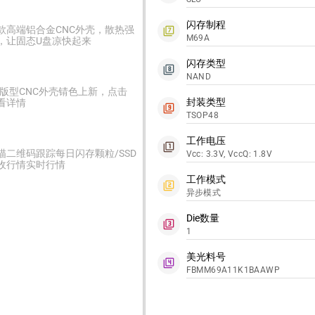
闪存制程
款高端铝合金CNC外壳，散热强
filter_7
M69A
，让固态U盘凉快起来
闪存类型
filter_8
NAND
2版型CNC外壳锖色上新，点击
封装类型
看详情
filter_9
TSOP48
工作电压
filter_1
描二维码跟踪每日闪存颗粒/SSD
Vcc: 3.3V, VccQ: 1.8V
收行情实时行情
工作模式
filter_2
异步模式
Die数量
filter_3
1
美光料号
filter_4
FBMM69A11K1BAAWP