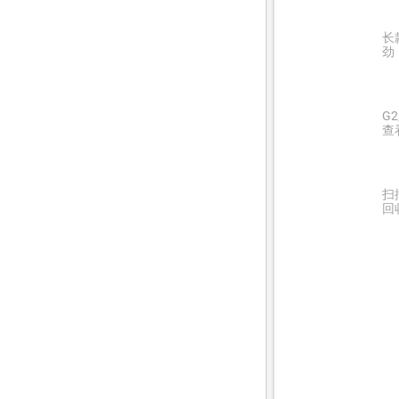
长
劲
G
查
扫
回