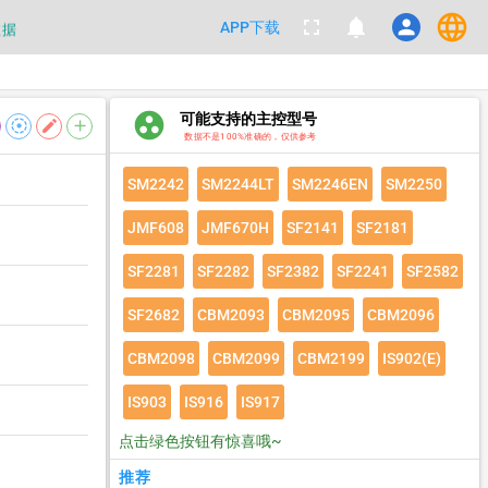
language
fullscreen
notifications
person
APP下载
数据
都不要100%相信，包括量产工具都
group_work
可能支持的主控型号
filter_tilt_shift
edit
add
数据
数据不是100%准确的，仅供参考
SM2242
SM2244LT
SM2246EN
SM2250
JMF608
JMF670H
SF2141
SF2181
SF2281
SF2282
SF2382
SF2241
SF2582
SF2682
CBM2093
CBM2095
CBM2096
CBM2098
CBM2099
CBM2199
IS902(E)
IS903
IS916
IS917
点击绿色按钮有惊喜哦~
推荐