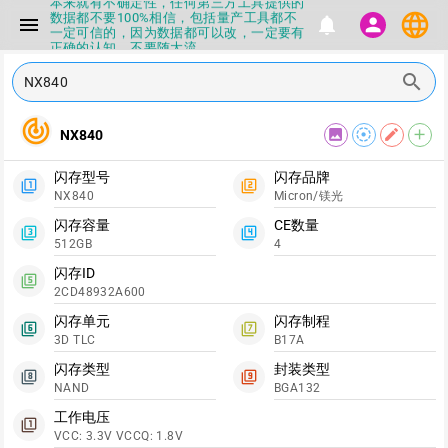
本来就有不确定性，任何第三方工具提供的
数据都不要100%相信，包括量产工具都不
language
menu
notifications
person
一定可信的，因为数据都可以改，一定要有
正确的认知，不要随大流
▪如果发现数据有错误，或者存在误导，欢
search
迎积极反馈，Flashinfo尽量维护最正确的
指导性数据
▪Flashinfo APP更新技术规格和量产工具标
track_changes
签啦，使用更加丝滑，快点击下载吧
image
filter_tilt_shift
edit
add
NX840
▪兄弟们没事不要乱下载量产工具，过分了
下载服务会暂停一段时间才能恢复
闪存型号
闪存品牌
▪Flashinfo提供的所有数据仅供参考，DIY
filter_1
filter_2
NX840
Micron/镁光
本来就有不确定性，任何第三方工具提供的
数据都不要100%相信，包括量产工具都不
闪存容量
CE数量
一定可信的，因为数据都可以改，一定要有
filter_3
filter_4
正确的认知，不要随大流
512GB
4
▪如果发现数据有错误，或者存在误导，欢
闪存ID
迎积极反馈，Flashinfo尽量维护最正确的
filter_5
指导性数据
2CD48932A600
▪Flashinfo APP更新技术规格和量产工具标
闪存单元
闪存制程
签啦，使用更加丝滑，快点击下载吧
filter_6
filter_7
3D TLC
B17A
闪存类型
封装类型
filter_8
filter_9
NAND
BGA132
工作电压
filter_1
VCC: 3.3V VCCQ: 1.8V