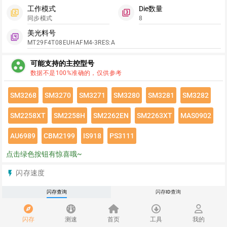
工作模式
Die数量
filter_2
filter_3
同步模式
8
美光料号
filter_4
MT29F4T08EUHAFM4-3RES:A
group_work
可能支持的主控型号
数据不是100%准确的，仅供参考
SM3268
SM3270
SM3271
SM3280
SM3281
SM3282
SM2258XT
SM2258H
SM2262EN
SM2263XT
MAS0902
AU6989
CBM2199
IS918
PS3111
点击绿色按钮有惊喜哦~
闪存速度
flash_on
请登录查看该闪存速度详情
闪存查询
闪存ID查询
推荐
redeem
闪存
测速
首页
工具
我的