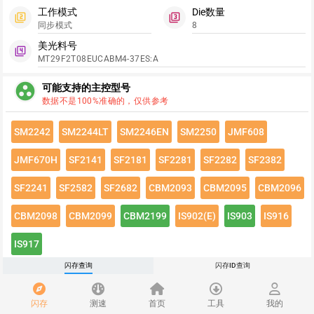
工作模式
Die数量
filter_2
filter_3
同步模式
8
美光料号
filter_4
MT29F2T08EUCABM4-37ES:A
group_work
可能支持的主控型号
数据不是100%准确的，仅供参考
SM2242
SM2244LT
SM2246EN
SM2250
JMF608
JMF670H
SF2141
SF2181
SF2281
SF2282
SF2382
SF2241
SF2582
SF2682
CBM2093
CBM2095
CBM2096
CBM2098
CBM2099
CBM2199
IS902(E)
IS903
IS916
IS917
闪存查询
闪存ID查询
点击绿色按钮有惊喜哦~
闪存速度
flash_on
闪存
测速
首页
工具
我的