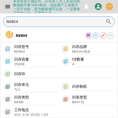
本来就有不确定性，任何第三方工具提供的
language
数据都不要100%相信，包括量产工具都不
menu
notifications
person
一定可信的，因为数据都可以改，一定要有
正确的认知，不要随大流
▪如果发现数据有错误，或者存在误导，欢
search
迎积极反馈，Flashinfo尽量维护最正确的
指导性数据
▪Flashinfo APP更新技术规格和量产工具标
track_changes
签啦，使用更加丝滑，快点击下载吧
image
filter_tilt_shift
edit
add
NX804
▪兄弟们没事不要乱下载量产工具，过分了
下载服务会暂停一段时间才能恢复
闪存型号
闪存品牌
▪Flashinfo提供的所有数据仅供参考，DIY
filter_1
filter_2
NX804
Micron/镁光
本来就有不确定性，任何第三方工具提供的
数据都不要100%相信，包括量产工具都不
闪存容量
CE数量
一定可信的，因为数据都可以改，一定要有
filter_3
filter_4
正确的认知，不要随大流
256GB
4
▪如果发现数据有错误，或者存在误导，欢
迎积极反馈，Flashinfo尽量维护最正确的
闪存ID
filter_5
指导性数据
▪Flashinfo APP更新技术规格和量产工具标
闪存单元
签啦，使用更加丝滑，快点击下载吧
闪存制程
filter_6
filter_7
TLC
闪存类型
封装类型
filter_8
filter_9
NAND
BGA132
工作电压
filter_1
VCC: 3.3V VCCQ: 1.8V