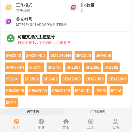
工作模式
Die数量
filter_2
filter_3
异步模式
2
美光料号
filter_4
MT29F4G01ADAGDWB-ITES:G
group_work
可能支持的主控型号
数据不是100%准确的，仅供参考
SM2242
SM2244LT
SM2246EN
SM2250
JMF608
JMF670H
SF2141
SF2181
SF2281
SF2282
SF2382
SF2241
SF2582
SF2682
CBM2093
CBM2095
CBM2096
CBM2098
CBM2099
CBM2199
IS902(E)
IS903
IS916
IS917
闪存查询
闪存ID查询
点击绿色按钮有惊喜哦~
闪存速度
flash_on
闪存
测速
首页
工具
我的