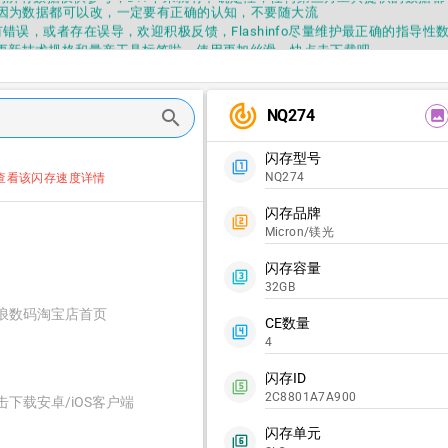
因为数据都可以改，一定要有正确的认知，不要随大流
错误，或者存在误导，欢迎积极反馈，Flashinfo尽量维护最正确的指导性
fo APP更新技术规格和量产工具标签啦，使用更加丝滑，快点击下载吧
要乱下载量产工具，过分了下载服务会暂停一段时间才能恢复
fo提供的所有数据仅供参考，DIY本来就有不确定性，任何第三方工具提供的数据
因为数据都可以改，一定要有正确的认知，不要随大流
track_changes
NQ274
search
image
错误，或者存在误导，欢迎积极反馈，Flashinfo尽量维护最正确的指导性
fo APP更新技术规格和量产工具标签啦，使用更加丝滑，快点击下载吧
闪存型号
filter_1
NQ274
查看该闪存速度详情
闪存品牌
filter_2
Micron/镁光
闪存容量
filter_3
32GB
浪数码淘宝店首页
CE数量
filter_4
4
闪存ID
filter_5
2C8801A7A900
击下载安卓/iOS客户端
闪存单元
filter_6