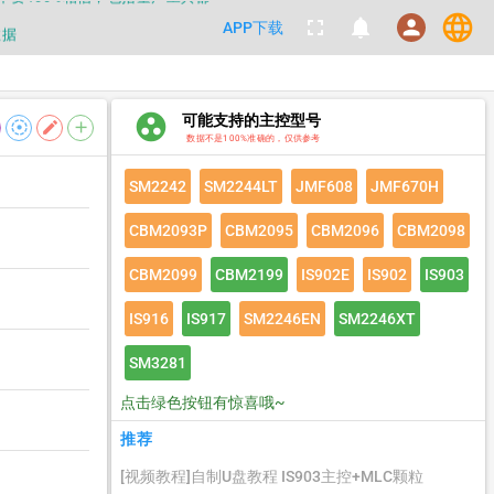
language
fullscreen
notifications
person
APP下载
数据
都不要100%相信，包括量产工具都
group_work
可能支持的主控型号
filter_tilt_shift
edit
add
数据
数据不是100%准确的，仅供参考
SM2242
SM2244LT
JMF608
JMF670H
CBM2093P
CBM2095
CBM2096
CBM2098
CBM2099
CBM2199
IS902E
IS902
IS903
IS916
IS917
SM2246EN
SM2246XT
SM3281
点击绿色按钮有惊喜哦~
推荐
[视频教程]自制U盘教程 IS903主控+MLC颗粒