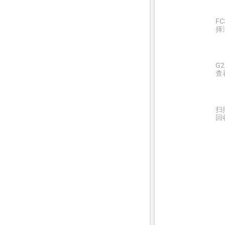
F
择
G
查
扫
回