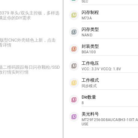
SLC
闪存制程
C3379 单头/双头主控板，多样选
filter_7
满足你的DIY需求
M73A
闪存类型
filter_8
NAND
2版型CNC外壳锖色上新，点击
看详情
封装类型
filter_9
BGA100
工作电压
filter_1
描二维码跟踪每日闪存颗粒/SSD
VCC: 3.3V VCCQ: 1.8V
收行情实时行情
工作模式
filter_2
同步模式
Die数量
filter_3
8
美光料号
filter_4
MT29F256G08AUCABH3-10IT:A 
USE