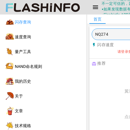
不一定可信的，
menu
▪如果发现数据有
▪Flashin
首页
▪兄弟们没事不
闪存查询
▪Flashin
不一定可信的，
▪如果发现数据有
速度查询
▪Flashin
闪存速度
flash_on
量产工具
请登录
推荐
redeem
NAND命名规则
我的历史
翼
关于
文章
点
技术规格