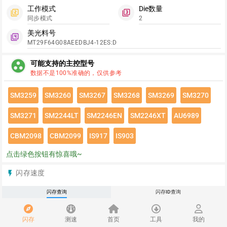
工作模式
Die数量
filter_2
filter_3
同步模式
2
美光料号
filter_4
MT29F64G08AEEDBJ4-12ES:D
group_work
可能支持的主控型号
数据不是100%准确的，仅供参考
SM3259
SM3260
SM3267
SM3268
SM3269
SM3270
SM3271
SM2244LT
SM2246EN
SM2246XT
AU6989
CBM2098
CBM2099
IS917
IS903
点击绿色按钮有惊喜哦~
闪存速度
flash_on
请登录查看该闪存速度详情
闪存查询
闪存ID查询
推荐
redeem
闪存
测速
首页
工具
我的