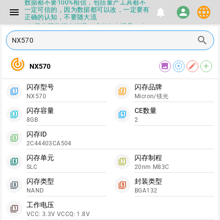
数据都不要100%相信，包括量产工具都不
language
一定可信的，因为数据都可以改，一定要有
menu
notifications
person
正确的认知，不要随大流
▪如果发现数据有错误，或者存在误导，欢
迎积极反馈，Flashinfo尽量维护最正确的
search
指导性数据
▪Flashinfo APP更新技术规格和量产工具标
签啦，使用更加丝滑，快点击下载吧
track_changes
image
filter_tilt_shift
edit
add
NX570
▪兄弟们没事不要乱下载量产工具，过分了
下载服务会暂停一段时间才能恢复
▪Flashinfo提供的所有数据仅供参考，DIY
闪存型号
闪存品牌
本来就有不确定性，任何第三方工具提供的
filter_1
filter_2
NX570
Micron/镁光
数据都不要100%相信，包括量产工具都不
一定可信的，因为数据都可以改，一定要有
闪存容量
CE数量
正确的认知，不要随大流
filter_3
filter_4
8GB
2
▪如果发现数据有错误，或者存在误导，欢
迎积极反馈，Flashinfo尽量维护最正确的
闪存ID
指导性数据
filter_5
2C44403CA504
▪Flashinfo APP更新技术规格和量产工具标
签啦，使用更加丝滑，快点击下载吧
闪存单元
闪存制程
filter_6
filter_7
SLC
20nm M83C
闪存类型
封装类型
filter_8
filter_9
NAND
BGA132
工作电压
filter_1
VCC: 3.3V VCCQ: 1.8V