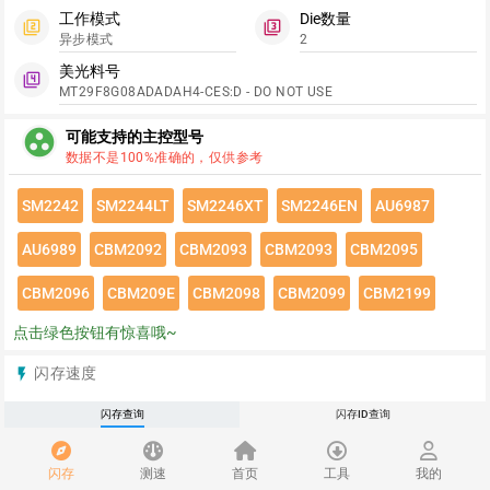
工作模式
Die数量
filter_2
filter_3
异步模式
2
美光料号
filter_4
MT29F8G08ADADAH4-CES:D - DO NOT USE
group_work
可能支持的主控型号
数据不是100%准确的，仅供参考
SM2242
SM2244LT
SM2246XT
SM2246EN
AU6987
AU6989
CBM2092
CBM2093
CBM2093
CBM2095
CBM2096
CBM209E
CBM2098
CBM2099
CBM2199
点击绿色按钮有惊喜哦~
闪存速度
flash_on
请登录查看该闪存速度详情
闪存查询
闪存ID查询
推荐
redeem
闪存
测速
首页
工具
我的