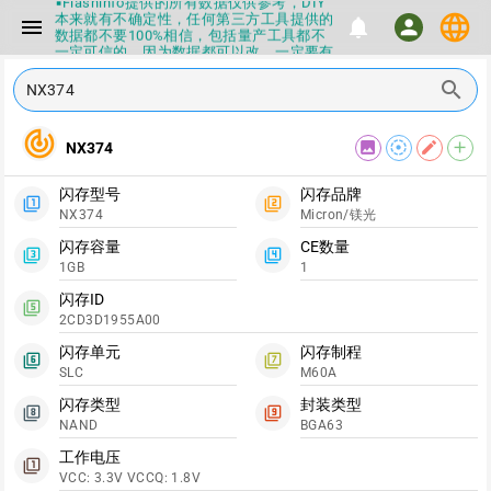
▪Flashinfo提供的所有数据仅供参考，DIY
本来就有不确定性，任何第三方工具提供的
language
menu
notifications
person
数据都不要100%相信，包括量产工具都不
一定可信的，因为数据都可以改，一定要有
正确的认知，不要随大流
search
▪如果发现数据有错误，或者存在误导，欢
迎积极反馈，Flashinfo尽量维护最正确的
指导性数据
track_changes
▪Flashinfo APP更新技术规格和量产工具标
image
filter_tilt_shift
edit
add
NX374
签啦，使用更加丝滑，快点击下载吧
▪兄弟们没事不要乱下载量产工具，过分了
闪存型号
闪存品牌
下载服务会暂停一段时间才能恢复
filter_1
filter_2
NX374
Micron/镁光
▪Flashinfo提供的所有数据仅供参考，DIY
本来就有不确定性，任何第三方工具提供的
闪存容量
CE数量
数据都不要100%相信，包括量产工具都不
filter_3
filter_4
一定可信的，因为数据都可以改，一定要有
1GB
1
正确的认知，不要随大流
闪存ID
▪如果发现数据有错误，或者存在误导，欢
filter_5
迎积极反馈，Flashinfo尽量维护最正确的
2CD3D1955A00
指导性数据
闪存单元
闪存制程
▪Flashinfo APP更新技术规格和量产工具标
filter_6
filter_7
签啦，使用更加丝滑，快点击下载吧
SLC
M60A
闪存类型
封装类型
filter_8
filter_9
NAND
BGA63
工作电压
filter_1
VCC: 3.3V VCCQ: 1.8V