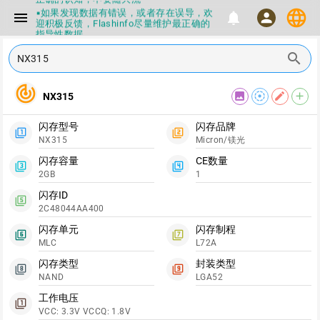
language
▪如果发现数据有错误，或者存在误导，欢
menu
notifications
person
迎积极反馈，Flashinfo尽量维护最正确的
指导性数据
▪Flashinfo APP更新技术规格和量产工具标
search
签啦，使用更加丝滑，快点击下载吧
▪兄弟们没事不要乱下载量产工具，过分了
下载服务会暂停一段时间才能恢复
track_changes
▪Flashinfo提供的所有数据仅供参考，DIY
image
filter_tilt_shift
edit
add
NX315
本来就有不确定性，任何第三方工具提供的
数据都不要100%相信，包括量产工具都不
闪存型号
闪存品牌
一定可信的，因为数据都可以改，一定要有
filter_1
filter_2
正确的认知，不要随大流
NX315
Micron/镁光
▪如果发现数据有错误，或者存在误导，欢
闪存容量
CE数量
迎积极反馈，Flashinfo尽量维护最正确的
filter_3
filter_4
指导性数据
2GB
1
▪Flashinfo APP更新技术规格和量产工具标
闪存ID
签啦，使用更加丝滑，快点击下载吧
filter_5
2C48044AA400
闪存单元
闪存制程
filter_6
filter_7
MLC
L72A
闪存类型
封装类型
filter_8
filter_9
NAND
LGA52
工作电压
filter_1
VCC: 3.3V VCCQ: 1.8V