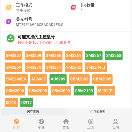
工作模式
Die数量
filter_2
filter_3
异步模式
1
美光料号
filter_4
MT29F16G08CBACAD1ES:C
group_work
可能支持的主控型号
数据不是100%准确的，仅供参考
SM3257
SM3259
SM3260
SM3261
SM3267
SM3268
SM3269
SM3270
SM3271
SM2242
SM2244LT
SM2246EN
AU6987
AU6989
CBM2093
CBM2095
CBM2096
CBM2098
CBM2099
CBM2199
IS902(E)
IS916
IS917
闪存查询
闪存ID查询
点击绿色按钮有惊喜哦~
闪存速度
flash_on
闪存
测速
首页
工具
我的