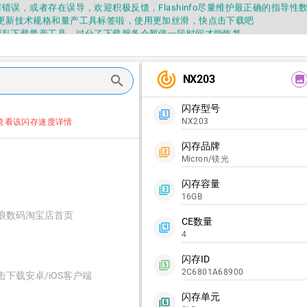
错误，或者存在误导，欢迎积极反馈，Flashinfo尽量维护最正确的指导性
fo APP更新技术规格和量产工具标签啦，使用更加丝滑，快点击下载吧
要乱下载量产工具，过分了下载服务会暂停一段时间才能恢复
fo提供的所有数据仅供参考，DIY本来就有不确定性，任何第三方工具提供的数据
因为数据都可以改，一定要有正确的认知，不要随大流
错误，或者存在误导，欢迎积极反馈，Flashinfo尽量维护最正确的指导性
track_changes
NX203
search
image
fo APP更新技术规格和量产工具标签啦，使用更加丝滑，快点击下载吧
闪存型号
filter_1
NX203
查看该闪存速度详情
闪存品牌
filter_2
Micron/镁光
闪存容量
filter_3
16GB
浪数码淘宝店首页
CE数量
filter_4
4
闪存ID
filter_5
2C6801A68900
击下载安卓/iOS客户端
闪存单元
filter_6