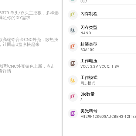
SLC
C3379 单头/双头主控板，多样选
闪存制程
filter_7
满足你的DIY需求
闪存类型
filter_8
NAND
款高端铝合金CNC外壳，散热强
封装类型
，让固态U盘凉快起来
filter_9
BGA100
工作电压
filter_1
2版型CNC外壳锖色上新，点击
VCC: 3.3V VCCQ: 1.8V
看详情
工作模式
filter_2
同步模式
Die数量
filter_3
8
美光料号
filter_4
MT29F128G08AUCBBH3-12ITES