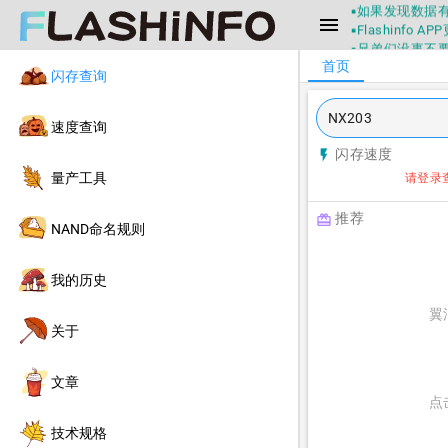
▪如果发现数据有
menu
▪Flashin
▪兄弟们没事不
首页
▪Flashin
闪存查询
不一定可信的，
▪如果发现数据有
▪Flashin
速度查询
闪存速度
flash_on
量产工具
请登录
推荐
redeem
NAND命名规则
我的历史
翼
关于
文章
点
技术规格