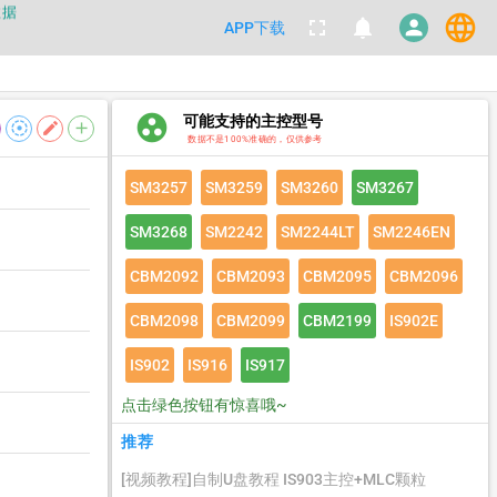
数据
language
fullscreen
notifications
person
APP下载
都不要100%相信，包括量产工具都
数据
group_work
可能支持的主控型号
filter_tilt_shift
edit
add
数据不是100%准确的，仅供参考
SM3257
SM3259
SM3260
SM3267
SM3268
SM2242
SM2244LT
SM2246EN
CBM2092
CBM2093
CBM2095
CBM2096
CBM2098
CBM2099
CBM2199
IS902E
IS902
IS916
IS917
点击绿色按钮有惊喜哦~
推荐
[视频教程]自制U盘教程 IS903主控+MLC颗粒