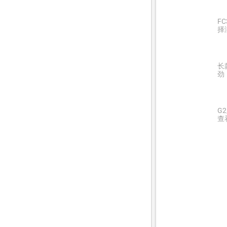
F
择
长
劲
G
查