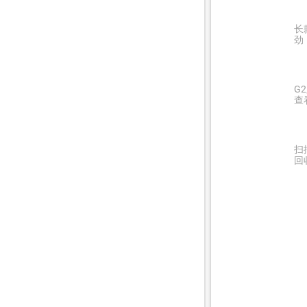
长
劲
G
查
扫
回