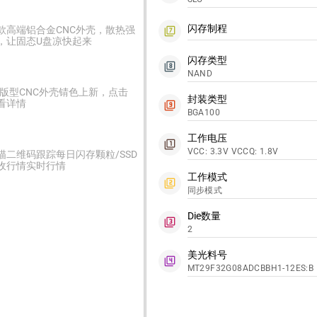
闪存制程
款高端铝合金CNC外壳，散热强
filter_7
，让固态U盘凉快起来
闪存类型
filter_8
NAND
2版型CNC外壳锖色上新，点击
封装类型
看详情
filter_9
BGA100
工作电压
filter_1
VCC: 3.3V VCCQ: 1.8V
描二维码跟踪每日闪存颗粒/SSD
收行情实时行情
工作模式
filter_2
同步模式
Die数量
filter_3
2
美光料号
filter_4
MT29F32G08ADCBBH1-12ES:B