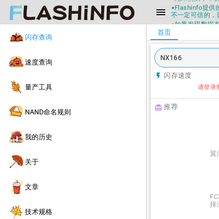
▪Flashin
menu
不一定可信的，
▪如果发现数据有
首页
▪Flashin
闪存查询
▪兄弟们没事不
▪Flashin
不一定可信的，
速度查询
▪如果发现数据有
闪存速度
flash_on
▪Flashin
量产工具
请登录
推荐
redeem
NAND命名规则
我的历史
翼
关于
文章
F
择
技术规格