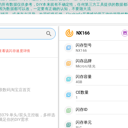
fo提供的所有数据仅供参考，DIY本来就有不确定性，任何第三方工具提供的数据
因为数据都可以改，一定要有正确的认知，不要随大流
错误，或者存在误导，欢迎积极反馈，Flashinfo尽量维护最正确的指导性
fo APP更新技术规格和量产工具标签啦，使用更加丝滑，快点击下载吧
要乱下载量产工具，过分了下载服务会暂停一段时间才能恢复
fo提供的所有数据仅供参考，DIY本来就有不确定性，任何第三方工具提供的数据
track_changes
NX166
search
image
因为数据都可以改，一定要有正确的认知，不要随大流
错误，或者存在误导，欢迎积极反馈，Flashinfo尽量维护最正确的指导性
fo APP更新技术规格和量产工具标签啦，使用更加丝滑，快点击下载吧
闪存型号
filter_1
NX166
查看该闪存速度详情
闪存品牌
filter_2
Micron/镁光
闪存容量
filter_3
4GB
浪数码淘宝店首页
CE数量
filter_4
1
闪存ID
filter_5
C3379 单头/双头主控板，多样选
满足你的DIY需求
闪存单元
filter_6
SLC