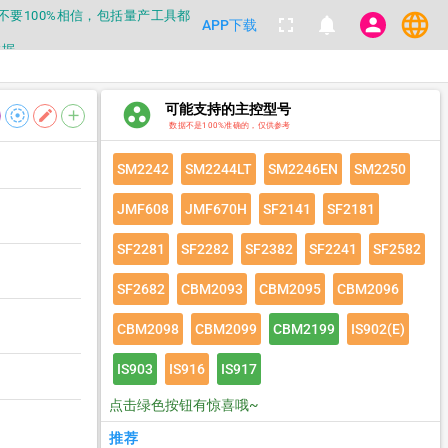
都不要100%相信，包括量产工具都
language
fullscreen
notifications
person
APP下载
数据
都不要100%相信，包括量产工具都
group_work
可能支持的主控型号
filter_tilt_shift
edit
add
数据不是100%准确的，仅供参考
数据
SM2242
SM2244LT
SM2246EN
SM2250
JMF608
JMF670H
SF2141
SF2181
SF2281
SF2282
SF2382
SF2241
SF2582
SF2682
CBM2093
CBM2095
CBM2096
CBM2098
CBM2099
CBM2199
IS902(E)
IS903
IS916
IS917
点击绿色按钮有惊喜哦~
推荐