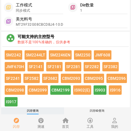
工作模式
Die数量
filter_2
filter_3
同步模式
1
美光料号
filter_4
MT29F32G08CBCDBJ4-10:D
group_work
可能支持的主控型号
数据不是100%准确的，仅供参考
SM2242
SM2244LT
SM2246EN
SM2250
JMF608
JMF670H
SF2141
SF2181
SF2281
SF2282
SF2382
SF2241
SF2582
SF2682
CBM2093
CBM2095
CBM2096
CBM2098
CBM2099
CBM2199
IS902(E)
IS903
IS916
IS917
闪存查询
闪存ID查询
点击绿色按钮有惊喜哦~
闪存速度
flash_on
闪存
测速
首页
工具
我的