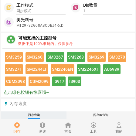
工作模式
Die数量
filter_2
filter_3
同步模式
1
美光料号
filter_4
MT29F32G08ABCDBJ4-6:D
group_work
可能支持的主控型号
数据不是100%准确的，仅供参考
SM3259
SM3260
SM3267
SM3268
SM3269
SM3270
SM3271
SM2244LT
SM2246EN
SM2246XT
AU6989
CBM2098
CBM2099
IS917
IS903
点击绿色按钮有惊喜哦~
闪存速度
flash_on
请登录查看该闪存速度详情
闪存查询
闪存ID查询
推荐
redeem
闪存
测速
首页
工具
我的