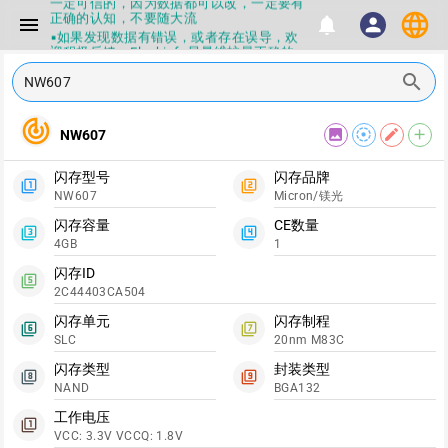
一定可信的，因为数据都可以改，一定要有
language
正确的认知，不要随大流
menu
notifications
person
▪如果发现数据有错误，或者存在误导，欢
迎积极反馈，Flashinfo尽量维护最正确的
指导性数据
search
▪Flashinfo APP更新技术规格和量产工具标
签啦，使用更加丝滑，快点击下载吧
▪兄弟们没事不要乱下载量产工具，过分了
track_changes
下载服务会暂停一段时间才能恢复
image
filter_tilt_shift
edit
add
NW607
▪Flashinfo提供的所有数据仅供参考，DIY
本来就有不确定性，任何第三方工具提供的
闪存型号
闪存品牌
数据都不要100%相信，包括量产工具都不
filter_1
filter_2
NW607
Micron/镁光
一定可信的，因为数据都可以改，一定要有
正确的认知，不要随大流
闪存容量
CE数量
▪如果发现数据有错误，或者存在误导，欢
filter_3
filter_4
4GB
1
迎积极反馈，Flashinfo尽量维护最正确的
指导性数据
闪存ID
filter_5
▪Flashinfo APP更新技术规格和量产工具标
2C44403CA504
签啦，使用更加丝滑，快点击下载吧
闪存单元
闪存制程
filter_6
filter_7
SLC
20nm M83C
闪存类型
封装类型
filter_8
filter_9
NAND
BGA132
工作电压
filter_1
VCC: 3.3V VCCQ: 1.8V