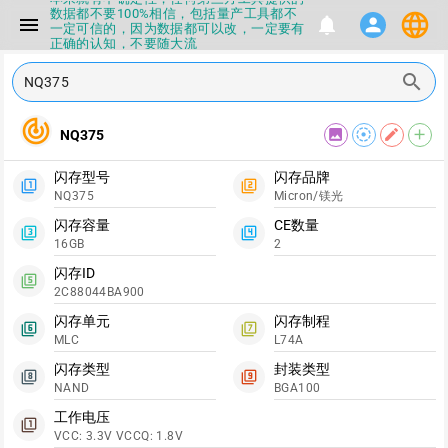
数据都不要100%相信，包括量产工具都不
language
menu
notifications
person
一定可信的，因为数据都可以改，一定要有
正确的认知，不要随大流
▪如果发现数据有错误，或者存在误导，欢
迎积极反馈，Flashinfo尽量维护最正确的
search
指导性数据
▪Flashinfo APP更新技术规格和量产工具标
track_changes
签啦，使用更加丝滑，快点击下载吧
image
filter_tilt_shift
edit
add
NQ375
▪兄弟们没事不要乱下载量产工具，过分了
下载服务会暂停一段时间才能恢复
闪存型号
闪存品牌
▪Flashinfo提供的所有数据仅供参考，DIY
filter_1
filter_2
本来就有不确定性，任何第三方工具提供的
NQ375
Micron/镁光
数据都不要100%相信，包括量产工具都不
一定可信的，因为数据都可以改，一定要有
闪存容量
CE数量
filter_3
filter_4
正确的认知，不要随大流
16GB
2
▪如果发现数据有错误，或者存在误导，欢
闪存ID
迎积极反馈，Flashinfo尽量维护最正确的
filter_5
指导性数据
2C88044BA900
▪Flashinfo APP更新技术规格和量产工具标
闪存单元
闪存制程
签啦，使用更加丝滑，快点击下载吧
filter_6
filter_7
MLC
L74A
闪存类型
封装类型
filter_8
filter_9
NAND
BGA100
工作电压
filter_1
VCC: 3.3V VCCQ: 1.8V