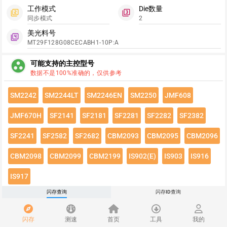
工作模式
Die数量
filter_2
filter_3
同步模式
2
美光料号
filter_4
MT29F128G08CECABH1-10P:A
group_work
可能支持的主控型号
数据不是100%准确的，仅供参考
SM2242
SM2244LT
SM2246EN
SM2250
JMF608
JMF670H
SF2141
SF2181
SF2281
SF2282
SF2382
SF2241
SF2582
SF2682
CBM2093
CBM2095
CBM2096
CBM2098
CBM2099
CBM2199
IS902(E)
IS903
IS916
IS917
闪存查询
闪存ID查询
点击绿色按钮有惊喜哦~
闪存速度
flash_on
闪存
测速
首页
工具
我的