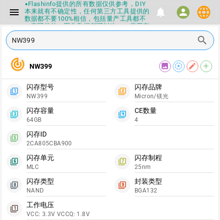
▪Flashinfo提供的所有数据仅供参考，DIY
language
menu
notifications
本来就有不确定性，任何第三方工具提供的
person
数据都不要100%相信，包括量产工具都不
一定可信的，因为数据都可以改，一定要有
正确的认知，不要随大流
search
▪如果发现数据有错误，或者存在误导，欢
迎积极反馈，Flashinfo尽量维护最正确的
指导性数据
track_changes
image
filter_tilt_shift
edit
add
▪Flashinfo APP更新技术规格和量产工具标
NW399
签啦，使用更加丝滑，快点击下载吧
▪兄弟们没事不要乱下载量产工具，过分了
闪存型号
闪存品牌
下载服务会暂停一段时间才能恢复
filter_1
filter_2
NW399
Micron/镁光
▪Flashinfo提供的所有数据仅供参考，DIY
本来就有不确定性，任何第三方工具提供的
闪存容量
CE数量
数据都不要100%相信，包括量产工具都不
filter_3
filter_4
64GB
4
一定可信的，因为数据都可以改，一定要有
正确的认知，不要随大流
闪存ID
filter_5
▪如果发现数据有错误，或者存在误导，欢
2CA805CBA900
迎积极反馈，Flashinfo尽量维护最正确的
指导性数据
闪存单元
闪存制程
filter_6
filter_7
▪Flashinfo APP更新技术规格和量产工具标
MLC
25nm
签啦，使用更加丝滑，快点击下载吧
闪存类型
封装类型
filter_8
filter_9
NAND
BGA132
工作电压
filter_1
VCC: 3.3V VCCQ: 1.8V