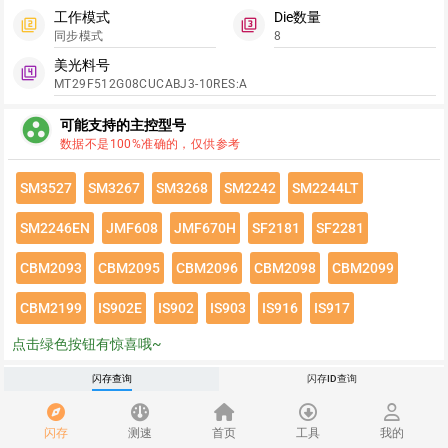
工作模式
Die数量
filter_2
filter_3
同步模式
8
美光料号
filter_4
MT29F512G08CUCABJ3-10RES:A
group_work
可能支持的主控型号
数据不是100%准确的，仅供参考
SM3527
SM3267
SM3268
SM2242
SM2244LT
SM2246EN
JMF608
JMF670H
SF2181
SF2281
CBM2093
CBM2095
CBM2096
CBM2098
CBM2099
CBM2199
IS902E
IS902
IS903
IS916
IS917
点击绿色按钮有惊喜哦~
闪存速度
闪存查询
闪存ID查询
flash_on
请登录查看该闪存速度详情
闪存
测速
首页
工具
我的