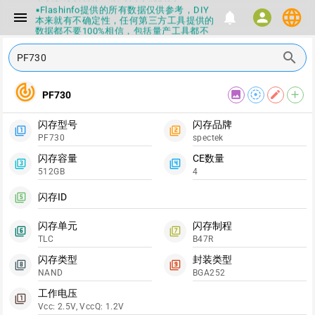
▪Flashinfo提供的所有数据仅供参考，DIY
language
menu
notifications
person
本来就有不确定性，任何第三方工具提供的
数据都不要100%相信，包括量产工具都不
一定可信的，因为数据都可以改，一定要有
正确的认知，不要随大流
search
▪如果发现数据有错误，或者存在误导，欢
迎积极反馈，Flashinfo尽量维护最正确的
指导性数据
track_changes
image
filter_tilt_shift
edit
add
PF730
▪Flashinfo APP更新技术规格和量产工具标
签啦，使用更加丝滑，快点击下载吧
▪兄弟们没事不要乱下载量产工具，过分了
闪存型号
闪存品牌
filter_1
filter_2
下载服务会暂停一段时间才能恢复
PF730
spectek
▪Flashinfo提供的所有数据仅供参考，DIY
本来就有不确定性，任何第三方工具提供的
闪存容量
CE数量
filter_3
filter_4
数据都不要100%相信，包括量产工具都不
512GB
4
一定可信的，因为数据都可以改，一定要有
正确的认知，不要随大流
闪存ID
filter_5
▪如果发现数据有错误，或者存在误导，欢
迎积极反馈，Flashinfo尽量维护最正确的
指导性数据
闪存单元
闪存制程
filter_6
filter_7
▪Flashinfo APP更新技术规格和量产工具标
TLC
B47R
签啦，使用更加丝滑，快点击下载吧
闪存类型
封装类型
filter_8
filter_9
NAND
BGA252
工作电压
filter_1
Vcc: 2.5V, VccQ: 1.2V