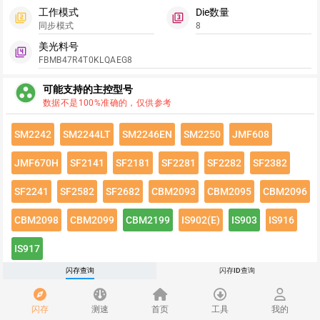
工作模式
Die数量
filter_2
filter_3
同步模式
8
美光料号
filter_4
FBMB47R4T0KLQAEG8
group_work
可能支持的主控型号
数据不是100%准确的，仅供参考
SM2242
SM2244LT
SM2246EN
SM2250
JMF608
JMF670H
SF2141
SF2181
SF2281
SF2282
SF2382
SF2241
SF2582
SF2682
CBM2093
CBM2095
CBM2096
CBM2098
CBM2099
CBM2199
IS902(E)
IS903
IS916
IS917
闪存查询
闪存ID查询
点击绿色按钮有惊喜哦~
闪存速度
flash_on
闪存
测速
首页
工具
我的