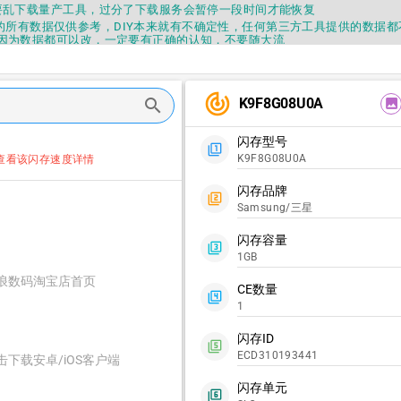
要乱下载量产工具，过分了下载服务会暂停一段时间才能恢复
fo提供的所有数据仅供参考，DIY本来就有不确定性，任何第三方工具提供的数据
因为数据都可以改，一定要有正确的认知，不要随大流
错误，或者存在误导，欢迎积极反馈，Flashinfo尽量维护最正确的指导性
fo APP更新技术规格和量产工具标签啦，使用更加丝滑，快点击下载吧
要乱下载量产工具，过分了下载服务会暂停一段时间才能恢复
track_changes
K9F8G08U0A
search
image
fo提供的所有数据仅供参考，DIY本来就有不确定性，任何第三方工具提供的数据
因为数据都可以改，一定要有正确的认知，不要随大流
错误，或者存在误导，欢迎积极反馈，Flashinfo尽量维护最正确的指导性
闪存型号
filter_1
fo APP更新技术规格和量产工具标签啦，使用更加丝滑，快点击下载吧
K9F8G08U0A
查看该闪存速度详情
闪存品牌
filter_2
Samsung/三星
闪存容量
filter_3
1GB
浪数码淘宝店首页
CE数量
filter_4
1
闪存ID
filter_5
ECD310193441
击下载安卓/iOS客户端
闪存单元
filter_6