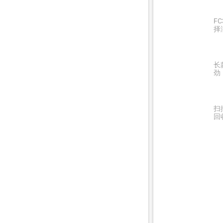
F
择
长
劲
扫
回