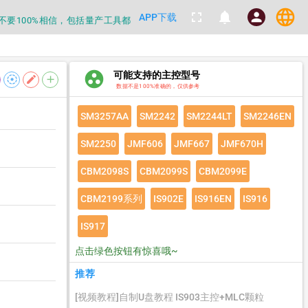
language
fullscreen
notifications
person
APP下载
都不要100%相信，包括量产工具都
数据
group_work
可能支持的主控型号
filter_tilt_shift
edit
add
都不要100%相信，包括量产工具都
数据不是100%准确的，仅供参考
数据
SM3257AA
SM2242
SM2244LT
SM2246EN
SM2250
JMF606
JMF667
JMF670H
CBM2098S
CBM2099S
CBM2099E
CBM2199系列
IS902E
IS916EN
IS916
IS917
点击绿色按钮有惊喜哦~
推荐
[视频教程]自制U盘教程 IS903主控+MLC颗粒