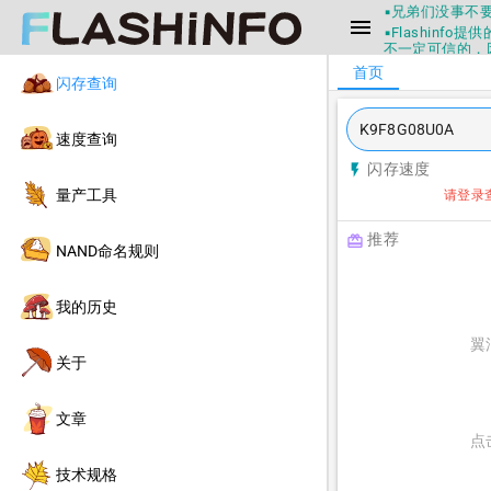
▪兄弟们没事不
menu
▪Flashin
不一定可信的，
▪如果发现数据有
首页
闪存查询
▪Flashin
▪兄弟们没事不
▪Flashin
速度查询
不一定可信的，
▪如果发现数据有
闪存速度
flash_on
▪Flashin
量产工具
请登录
推荐
redeem
NAND命名规则
我的历史
翼
关于
文章
点
技术规格