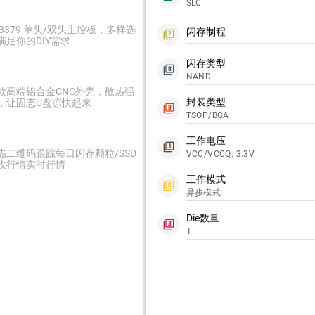
SLC
C3379 单头/双头主控板，多样选
闪存制程
filter_7
满足你的DIY需求
闪存类型
filter_8
NAND
款高端铝合金CNC外壳，散热强
封装类型
，让固态U盘凉快起来
filter_9
TSOP/BGA
工作电压
filter_1
描二维码跟踪每日闪存颗粒/SSD
VCC/VCCQ: 3.3V
收行情实时行情
工作模式
filter_2
异步模式
Die数量
filter_3
1