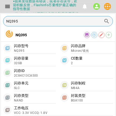
▪如果发现数据有错误，或者存在误导，欢
language
迎积极反馈，Flashinfo尽量维护最正确的
menu
notifications
person
指导性数据
▪Flashinfo APP更新技术规格和量产工具标
签啦，使用更加丝滑，快点击下载吧
search
▪兄弟们没事不要乱下载量产工具，过分了
下载服务会暂停一段时间才能恢复
▪Flashinfo提供的所有数据仅供参考，DIY
track_changes
image
filter_tilt_shift
edit
add
NQ395
本来就有不确定性，任何第三方工具提供的
数据都不要100%相信，包括量产工具都不
一定可信的，因为数据都可以改，一定要有
闪存型号
闪存品牌
正确的认知，不要随大流
filter_1
filter_2
NQ395
Micron/镁光
▪如果发现数据有错误，或者存在误导，欢
迎积极反馈，Flashinfo尽量维护最正确的
闪存容量
CE数量
指导性数据
filter_3
filter_4
32GB
2
▪Flashinfo APP更新技术规格和量产工具标
签啦，使用更加丝滑，快点击下载吧
闪存ID
filter_5
2C84C13CA500
闪存单元
闪存制程
filter_6
filter_7
SLC
M84A
闪存类型
封装类型
filter_8
filter_9
NAND
BGA100
工作电压
filter_1
VCC: 3.3V VCCQ: 1.8V