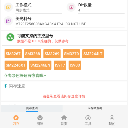
工作模式
Die数量
filter_2
filter_3
同步模式
4
美光料号
filter_4
MT29F256G08AKCABK4-IT:A -DO NOT USE
group_work
可能支持的主控型号
数据不是100%准确的，仅供参考
SM3267
SM3268
SM3269
SM3270
SM2244LT
SM2246XT
SM2246EN
IS917
IS903
点击绿色按钮有惊喜哦~
闪存速度
flash_on
请登录查看该闪存速度详情
推荐
redeem
闪存查询
闪存ID查询
闪存
测速
首页
工具
我的