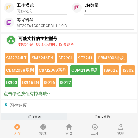
工作模式
Die数量
filter_2
filter_3
同步模式
1
美光料号
filter_4
MT29F64G08CBCBBH1-10:B
group_work
可能支持的主控型号
数据不是100%准确的，仅供参考
SM2244LT
SM2246EN
SF2281
SF2241
CBM2096系列
CBM2098系列
CBM2099系列
CBM2199系列
IS902E
IS902
IS903
IS916EN
IS916
IS917
点击绿色按钮有惊喜哦~
闪存速度
flash_on
请登录查看该闪存速度详情
闪存查询
闪存ID查询
推荐
redeem
闪存
测速
首页
工具
我的