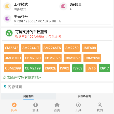
工作模式
Die数量
filter_2
filter_3
同步模式
4
美光料号
filter_4
MT29F128G08AMCABK3-10IT:A
group_work
可能支持的主控型号
数据不是100%准确的，仅供参考
SM2242
SM2244LT
SM2246EN
SM2250
JMF608
JMF670H
CBM2093
CBM2095
CBM2096
CBM2098
CBM2099
CBM2199
IS902E
IS902
IS903
IS916
IS917
点击绿色按钮有惊喜哦~
闪存速度
flash_on
请登录查看该闪存速度详情
闪存查询
闪存ID查询
推荐
redeem
闪存
测速
首页
工具
我的