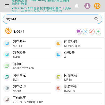
指导性数据
language
menu
notifications
person
▪Flashinfo APP更新技术规格和量产工具标
签啦，使用更加丝滑，快点击下载吧
▪兄弟们没事不要乱下载量产工具，过分了
search
下载服务会暂停一段时间才能恢复
▪Flashinfo提供的所有数据仅供参考，DIY
本来就有不确定性，任何第三方工具提供的
track_changes
数据都不要100%相信，包括量产工具都不
image
filter_tilt_shift
edit
add
NQ344
一定可信的，因为数据都可以改，一定要有
正确的认知，不要随大流
闪存型号
闪存品牌
▪如果发现数据有错误，或者存在误导，欢
filter_1
filter_2
迎积极反馈，Flashinfo尽量维护最正确的
NQ344
Micron/镁光
指导性数据
闪存容量
CE数量
▪Flashinfo APP更新技术规格和量产工具标
filter_3
filter_4
16GB
4
签啦，使用更加丝滑，快点击下载吧
闪存ID
filter_5
2C680027A900
闪存单元
闪存制程
filter_6
filter_7
SLC
M73A
闪存类型
封装类型
filter_8
filter_9
NAND
BGA100
工作电压
filter_1
VCC: 3.3V VCCQ: 1.8V