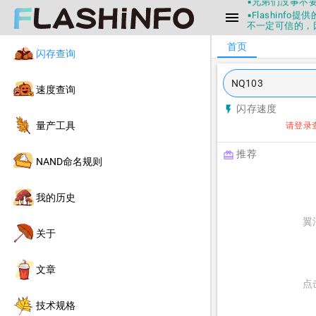
▪兄弟们没事不
▪Flashin
menu
不一定可信的，
▪如果发现数据有
首页
▪Flashin
闪存查询
▪兄弟们没事不
▪Flashin
不一定可信的，
速度查询
▪如果发现数据有
闪存速度
flash_on
▪Flashin
量产工具
请登录
推荐
redeem
NAND命名规则
我的历史
翼
关于
文章
点
技术规格