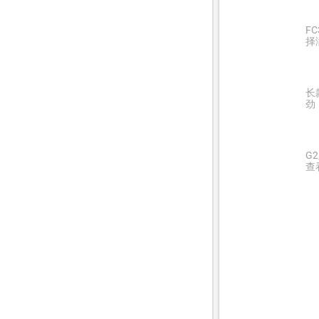
F
择
长
劲
G
查