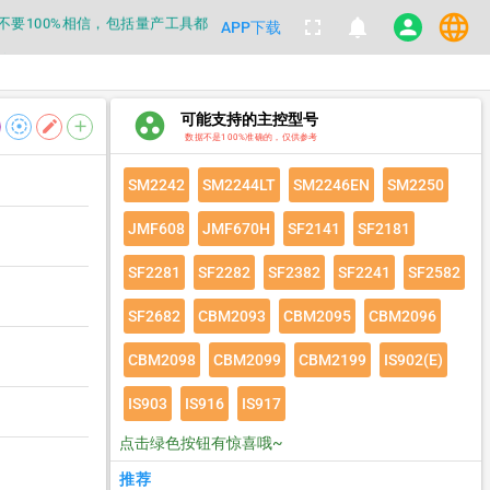
language
都不要100%相信，包括量产工具都
fullscreen
notifications
person
APP下载
数据
group_work
可能支持的主控型号
都不要100%相信，包括量产工具都
filter_tilt_shift
edit
add
数据不是100%准确的，仅供参考
数据
SM2242
SM2244LT
SM2246EN
SM2250
JMF608
JMF670H
SF2141
SF2181
SF2281
SF2282
SF2382
SF2241
SF2582
SF2682
CBM2093
CBM2095
CBM2096
CBM2098
CBM2099
CBM2199
IS902(E)
IS903
IS916
IS917
点击绿色按钮有惊喜哦~
推荐