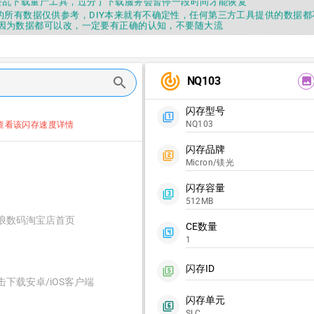
要乱下载量产工具，过分了下载服务会暂停一段时间才能恢复
fo提供的所有数据仅供参考，DIY本来就有不确定性，任何第三方工具提供的数据
因为数据都可以改，一定要有正确的认知，不要随大流
错误，或者存在误导，欢迎积极反馈，Flashinfo尽量维护最正确的指导性
fo APP更新技术规格和量产工具标签啦，使用更加丝滑，快点击下载吧
要乱下载量产工具，过分了下载服务会暂停一段时间才能恢复
track_changes
fo提供的所有数据仅供参考，DIY本来就有不确定性，任何第三方工具提供的数据
NQ103
search
image
因为数据都可以改，一定要有正确的认知，不要随大流
错误，或者存在误导，欢迎积极反馈，Flashinfo尽量维护最正确的指导性
闪存型号
fo APP更新技术规格和量产工具标签啦，使用更加丝滑，快点击下载吧
filter_1
NQ103
查看该闪存速度详情
闪存品牌
filter_2
Micron/镁光
闪存容量
filter_3
512MB
浪数码淘宝店首页
CE数量
filter_4
1
闪存ID
filter_5
击下载安卓/iOS客户端
闪存单元
filter_6
SLC