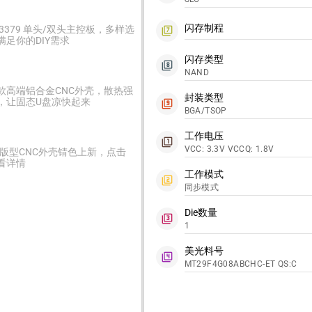
闪存制程
C3379 单头/双头主控板，多样选
filter_7
满足你的DIY需求
闪存类型
filter_8
NAND
款高端铝合金CNC外壳，散热强
封装类型
，让固态U盘凉快起来
filter_9
BGA/TSOP
工作电压
filter_1
VCC: 3.3V VCCQ: 1.8V
2版型CNC外壳锖色上新，点击
看详情
工作模式
filter_2
同步模式
Die数量
filter_3
1
美光料号
filter_4
MT29F4G08ABCHC-ET QS:C