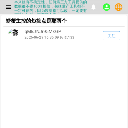
本来就有不确定性，任何第三方工具提供的
language
数据都不要100%相信，包括量产工具都不
menu
notifications
person
一定可信的，因为数据都可以改，一定要有
正确的认知，不要随大流
▪如果发现数据有错误，或者存在误导，欢
螃蟹主控的短接点是那两个
迎积极反馈，Flashinfo尽量维护最正确的
指导性数据
qMkJNJr95MkGP
▪Flashinfo APP更新技术规格和量产工具标
关注
2026-06-29 16:35:09 阅读:133
签啦，使用更加丝滑，快点击下载吧
▪兄弟们没事不要乱下载量产工具，过分了
下载服务会暂停一段时间才能恢复
▪Flashinfo提供的所有数据仅供参考，DIY
本来就有不确定性，任何第三方工具提供的
数据都不要100%相信，包括量产工具都不
一定可信的，因为数据都可以改，一定要有
正确的认知，不要随大流
▪如果发现数据有错误，或者存在误导，欢
迎积极反馈，Flashinfo尽量维护最正确的
指导性数据
▪Flashinfo APP更新技术规格和量产工具标
签啦，使用更加丝滑，快点击下载吧