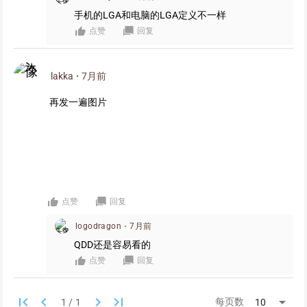
手机的LGA和电脑的LGA定义不一样
点赞
回复
lakka
·
7月前
再发一遍图片
点赞
回复
logodragon
·
7月前
QDD还是容易看的
点赞
回复
first_page
keyboard_arrow_left
keyboard_arrow_right
last_page
arrow_drop_down
每页数
10