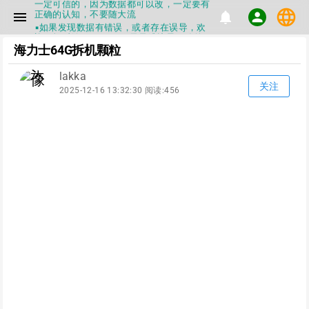
一定可信的，因为数据都可以改，一定要有
language
正确的认知，不要随大流
menu
notifications
person
▪如果发现数据有错误，或者存在误导，欢
迎积极反馈，Flashinfo尽量维护最正确的
指导性数据
海力士64G拆机颗粒
▪Flashinfo APP更新技术规格和量产工具标
签啦，使用更加丝滑，快点击下载吧
lakka
▪兄弟们没事不要乱下载量产工具，过分了
关注
2025-12-16 13:32:30 阅读:456
下载服务会暂停一段时间才能恢复
▪Flashinfo提供的所有数据仅供参考，DIY
本来就有不确定性，任何第三方工具提供的
数据都不要100%相信，包括量产工具都不
一定可信的，因为数据都可以改，一定要有
正确的认知，不要随大流
▪如果发现数据有错误，或者存在误导，欢
迎积极反馈，Flashinfo尽量维护最正确的
指导性数据
▪Flashinfo APP更新技术规格和量产工具标
签啦，使用更加丝滑，快点击下载吧