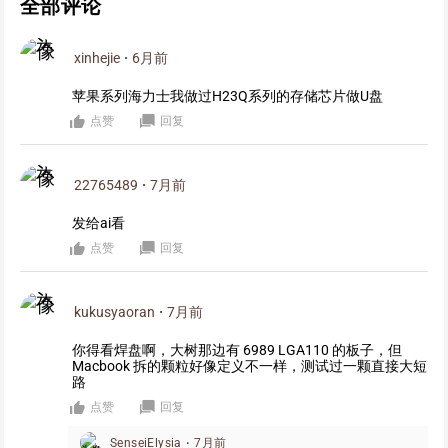
全部评论
xinhejie
·
6月前
苹果系列海力士我做过H23Q系列的存储芯片做U盘
点赞
回复
22765489
·
7月前
发给ai看
点赞
回复
kukusyaoran
·
7月前
你得看焊盘啊，大树那边有 6989 LGA110 的板子，但
Macbook 拆的颗粒好像定义不一样，测试过一颗直接大短
路
点赞
回复
SenseiElysia
·
7月前