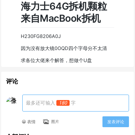
海力士64G拆机颗粒
来自MacBook拆机
H230FG8206A0J
因为没有放大镜0OQD四个字母分不太清
求各位大佬来个解答，想做个U盘
评论
最多还可输入
180
字
😀 表情
图片
发表评论