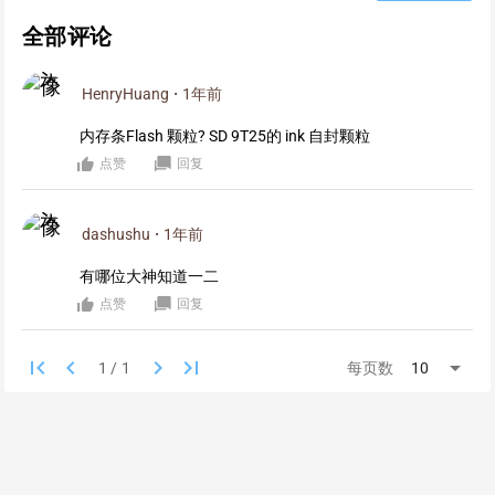
全部评论
HenryHuang
·
1年前
内存条Flash 颗粒? SD 9T25的 ink 自封颗粒
点赞
回复
dashushu
·
1年前
有哪位大神知道一二
点赞
回复
first_page
keyboard_arrow_left
keyboard_arrow_right
last_page
arrow_drop_down
每页数
10