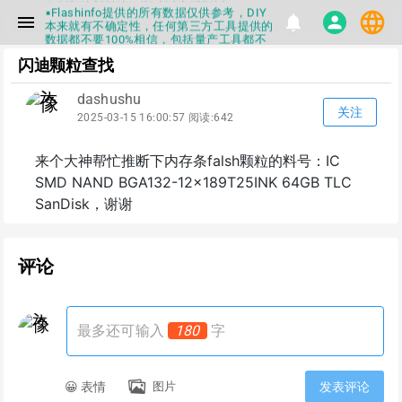
▪Flashinfo提供的所有数据仅供参考，DIY
language
menu
notifications
person
本来就有不确定性，任何第三方工具提供的
数据都不要100%相信，包括量产工具都不
一定可信的，因为数据都可以改，一定要有
闪迪颗粒查找
正确的认知，不要随大流
▪如果发现数据有错误，或者存在误导，欢
迎积极反馈，Flashinfo尽量维护最正确的
dashushu
指导性数据
关注
2025-03-15 16:00:57 阅读:642
▪Flashinfo APP更新技术规格和量产工具标
签啦，使用更加丝滑，快点击下载吧
▪兄弟们没事不要乱下载量产工具，过分了
来个大神帮忙推断下内存条falsh颗粒的料号：IC
下载服务会暂停一段时间才能恢复
SMD NAND BGA132-12x189T25INK 64GB TLC
▪Flashinfo提供的所有数据仅供参考，DIY
本来就有不确定性，任何第三方工具提供的
SanDisk，谢谢
数据都不要100%相信，包括量产工具都不
一定可信的，因为数据都可以改，一定要有
正确的认知，不要随大流
▪如果发现数据有错误，或者存在误导，欢
评论
迎积极反馈，Flashinfo尽量维护最正确的
指导性数据
▪Flashinfo APP更新技术规格和量产工具标
签啦，使用更加丝滑，快点击下载吧
最多还可输入
180
字
😀 表情
图片
发表评论