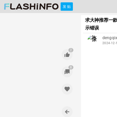
发 贴
求大神推荐一款
示错误
dengqix
2024-12-
2
8
favorite