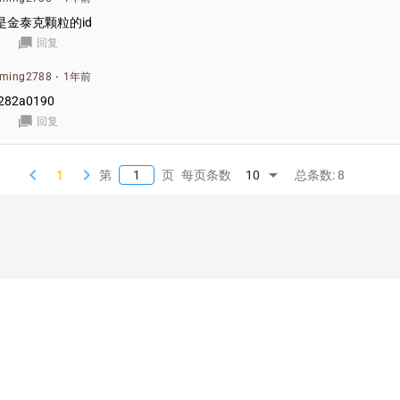
是金泰克颗粒的id
回复
uming2788
·
1年前
282a0190
回复
keyboard_arrow_left
keyboard_arrow_right
arrow_drop_down
每页条数
总条数: 8
1
第
页
10