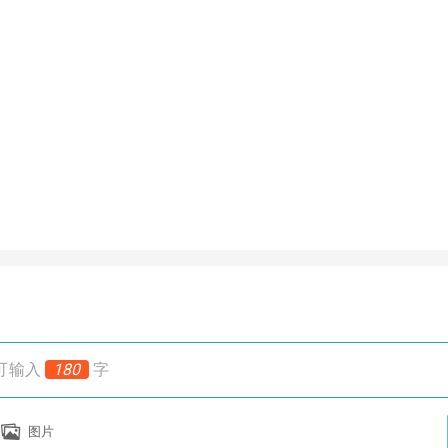
可输入
180
字
图片