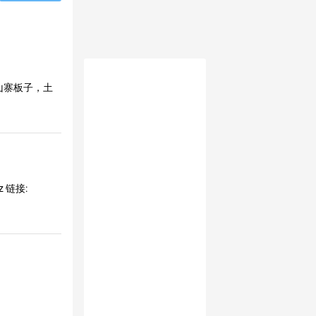
山寨板子，土
 链接: