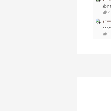
这个
2
jinw
ad5c
1