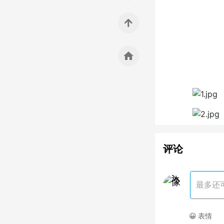
home
评论
最多还
😀 表情