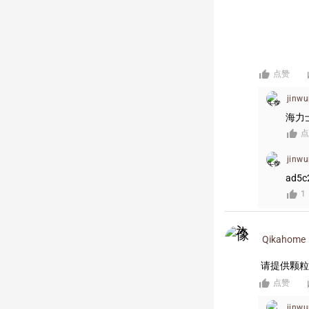
点赞
jinw
海力
点
jinw
ad5c
1
Qikahome
请提供颗粒i
点赞
jinw