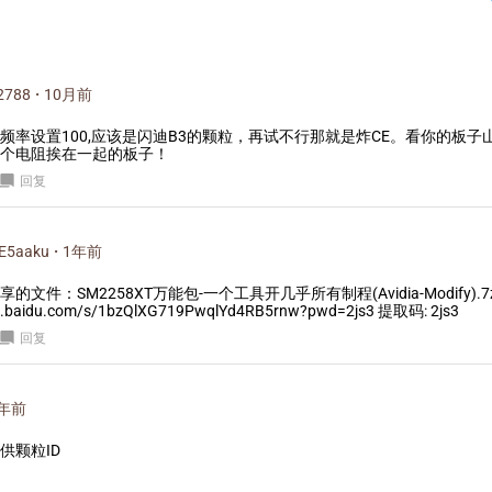
2788
·
10月前
频率设置100,应该是闪迪B3的颗粒，再试不行那就是炸CE。看你的板子
个电阻挨在一起的板子！
回复
E5aaku
·
1年前
的文件：SM2258XT万能包-一个工具开几乎所有制程(Avidia-Modify).7z
an.baidu.com/s/1bzQlXG719PwqlYd4RB5rnw?pwd=2js3 提取码: 2js3
回复
年前
供颗粒ID