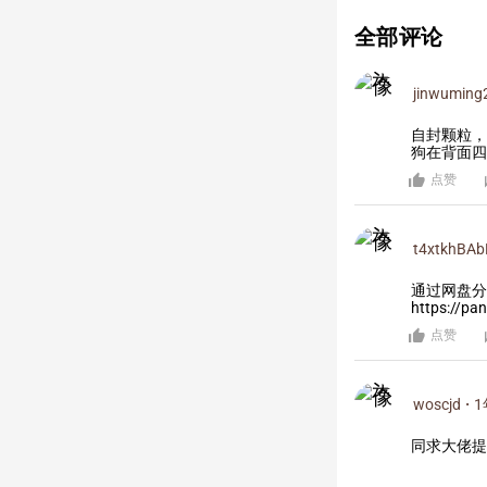
全部评论
jinwuming
自封颗粒，
狗在背面四
点赞
t4xtkhBAb
通过网盘分享
https://p
点赞
woscjd
·
1
同求大佬提