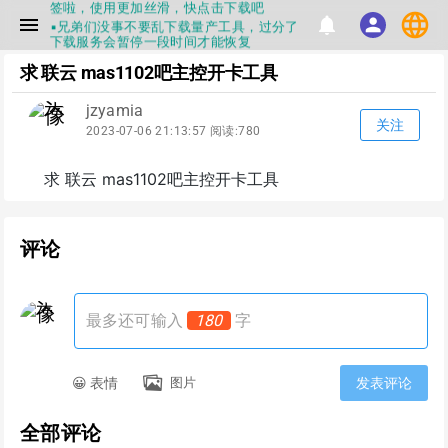
签啦，使用更加丝滑，快点击下载吧
language
menu
notifications
person
▪兄弟们没事不要乱下载量产工具，过分了
下载服务会暂停一段时间才能恢复
▪Flashinfo提供的所有数据仅供参考，DIY
求 联云 mas1102吧主控开卡工具
本来就有不确定性，任何第三方工具提供的
数据都不要100%相信，包括量产工具都不
一定可信的，因为数据都可以改，一定要有
jzyamia
正确的认知，不要随大流
关注
2023-07-06 21:13:57 阅读:780
▪如果发现数据有错误，或者存在误导，欢
迎积极反馈，Flashinfo尽量维护最正确的
指导性数据
求 联云 mas1102吧主控开卡工具
▪Flashinfo APP更新技术规格和量产工具标
签啦，使用更加丝滑，快点击下载吧
评论
最多还可输入
180
字
😀 表情
图片
发表评论
全部评论