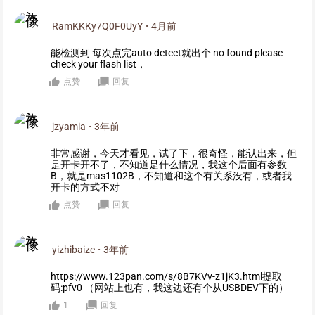
RamKKKy7Q0F0UyY
·
4月前
能检测到 每次点完auto detect就出个 no found please
check your flash list，
点赞
回复
jzyamia
·
3年前
非常感谢，今天才看见，试了下，很奇怪，能认出来，但
是开卡开不了，不知道是什么情况，我这个后面有参数
B，就是mas1102B，不知道和这个有关系没有，或者我
开卡的方式不对
点赞
回复
yizhibaize
·
3年前
https://www.123pan.com/s/8B7KVv-z1jK3.html提取
码:pfv0 （网站上也有，我这边还有个从USBDEV下的）
1
回复