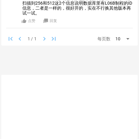
扫描到256和512这2个信息说明数据库里有L06B制程的ID
信息，二者是一样的，很好开的，实在不行换其他版本再
试一试。
点赞
回复
first_page
keyboard_arrow_left
keyboard_arrow_right
last_page
arrow_drop_down
每页数
10