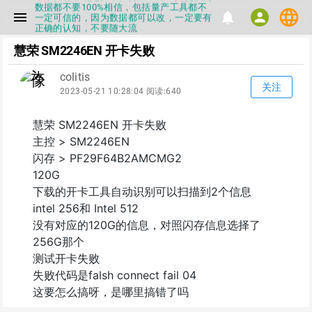
数据都不要100%相信，包括量产工具都不
language
menu
notifications
person
一定可信的，因为数据都可以改，一定要有
正确的认知，不要随大流
▪如果发现数据有错误，或者存在误导，欢
慧荣 SM2246EN 开卡失败
迎积极反馈，Flashinfo尽量维护最正确的
指导性数据
▪Flashinfo APP更新技术规格和量产工具标
colitis
签啦，使用更加丝滑，快点击下载吧
关注
2023-05-21 10:28:04 阅读:640
▪兄弟们没事不要乱下载量产工具，过分了
下载服务会暂停一段时间才能恢复
▪Flashinfo提供的所有数据仅供参考，DIY
慧荣 SM2246EN 开卡失败
本来就有不确定性，任何第三方工具提供的
主控 > SM2246EN
数据都不要100%相信，包括量产工具都不
一定可信的，因为数据都可以改，一定要有
闪存 > PF29F64B2AMCMG2
正确的认知，不要随大流
120G
▪如果发现数据有错误，或者存在误导，欢
迎积极反馈，Flashinfo尽量维护最正确的
下载的开卡工具自动识别可以扫描到2个信息
指导性数据
intel 256和 Intel 512
▪Flashinfo APP更新技术规格和量产工具标
签啦，使用更加丝滑，快点击下载吧
没有对应的120G的信息，对照闪存信息选择了
256G那个
测试开卡失败
失败代码是falsh connect fail 04
这要怎么搞呀，是哪里搞错了吗