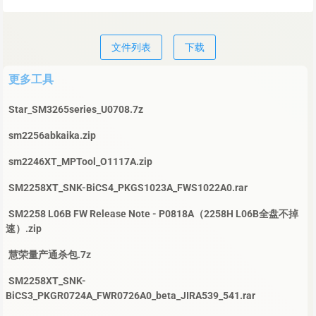
文件列表
下载
更多工具
Star_SM3265series_U0708.7z
sm2256abkaika.zip
sm2246XT_MPTool_O1117A.zip
SM2258XT_SNK-BiCS4_PKGS1023A_FWS1022A0.rar
SM2258 L06B FW Release Note - P0818A（2258H L06B全盘不掉
速）.zip
慧荣量产通杀包.7z
SM2258XT_SNK-
BiCS3_PKGR0724A_FWR0726A0_beta_JIRA539_541.rar