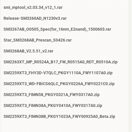
smi_mptool_v2.03.34_v12_1.rar
Release-SM3260AD_N1230v3.rar
SM3267AB_O0505_Spec(for_16nm_E2nand)_1500603.rar
Star_SM3268AB_Prescan_S0426.rar
SM3268AB_V2.5.51_v2.rar
SM2263XT_MP_R0524A_B17_FW_R0515A0_RDT_R0510A.zip
SM2259XT3_FHY3D-V7QLC_PKGY1110A_FWY1107A0.zip
SM2259XT3_WD-FBiCS6QLC_PKGY0226A_FWY0221C0.zip
SM2259XT3_FIMN58_PKGY0321A_FWY0317A0.zip
SM2259XT3_FIMN38A_PKGY0410A_FWY0317A0.zip
SM2259XT3_FIMN38B_PKGY1023A_FWY00925A0_Beta.zip