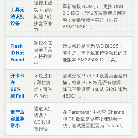
短接未成
重新短接 ROM 点；更换 USB
工具无
功 / 驱动
2.0 接口；尝试安装慧荣通用驱
法识别
问题 / 转
动；更换转接盒芯片（推荐
设备
接盒不兼
ASM1153E）。
容
颗粒不在
Flash
确认颗粒是否为 WD BiCS5；
当前工具
ID Not
若不是，需下载支持该颗粒的其
支持列表
Found
他版本 SM2259XT2 工具。
中
开卡卡
坏块过多
尝试更改 Pretest 设置为全盘扫
在
/ 颗粒虚
描；检查 PCB 板是否有虚焊；
99%
焊 / 固件
降低容量设置（如从 512G 降为
或 Fail
不匹配
480G）。
通道识别
量产后
在 Parameter 中检查 Channel
错误 /
容量异
和 CE 数量是否与物理颗粒一
CE 数设
常小
致；尝试重置配置为 Default。
置错误