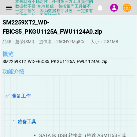
数据都不要100%相信，包括量产工具都不
language
menu
notifications
person
一定可信的，因为数据都可以改，一定要有
正确的认知，不要随大流
▪如果发现数据有错误，或者存在误导，欢
SM2259XT2_WD-
迎积极反馈，Flashinfo尽量维护最正确的
指导性数据
FBiCS5_PKGU1125A_FWU1124A0.zip
▪Flashinfo APP更新技术规格和量产工具标
签啦，使用更加丝滑，快点击下载吧
品牌：慧荣(SMI)
提供者：25CNYFMg8Cn
大小：2.81MB
▪兄弟们没事不要乱下载量产工具，过分了
下载服务会暂停一段时间才能恢复
▪Flashinfo提供的所有数据仅供参考，DIY
概览
本来就有不确定性，任何第三方工具提供的
SM2259XT2_WD-FBiCS5_PKGU1125A_FWU1124A0.zip
数据都不要100%相信，包括量产工具都不
一定可信的，因为数据都可以改，一定要有
功能介绍
正确的认知，不要随大流
▪如果发现数据有错误，或者存在误导，欢
迎积极反馈，Flashinfo尽量维护最正确的
指导性数据
▪Flashinfo APP更新技术规格和量产工具标
✅ 准备工作
签啦，使用更加丝滑，快点击下载吧
准备工具
SATA 转 USB 转接盒（推荐 ASM1153E 或