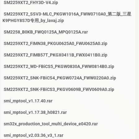
SM2259XT2_FHY3D-V4.zip
SM2259XT2_SSV3-MLC_PKGW1016A_FWW0710A0_第二版_三星
K9PHGY8S7D专用_by_lavaj.zip
SM2258_B0KB_FWQ0125A_MPQ0125A.rar
SM2259XT2_FIMN38_PKGU0625A0_FWU0625A0.zip
SM2259XT2_FIMB57T_PKGX0411B_FWX0411B0.zip
SM2259XT2_WD-FBiCS5_PKGW0830A_FWW0814B0.zip
SM2259XT2_SNK-FBiCS4_PKGW0724A_FWW0220A0.zip
SM2259XT2_SNK-FBiCS3_PKGV0609B_FWV0609A0.zip
smi_mptool_v1.17.40.rar
smi_mptool_v1.17.38_h0821.rar
sm32x_production_tool_multi_device_e0420.rar
smi_mptool_v2.03.36_v3_1.rar