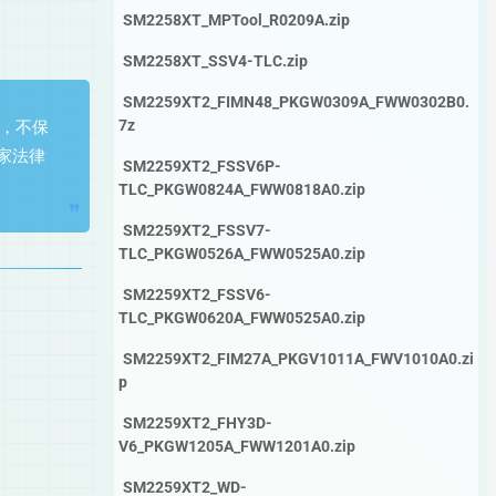
SM2258XT_MPTool_R0209A.zip
SM2258XT_SSV4-TLC.zip
SM2259XT2_FIMN48_PKGW0309A_FWW0302B0.
7z
务，不保
家法律
SM2259XT2_FSSV6P-
TLC_PKGW0824A_FWW0818A0.zip
SM2259XT2_FSSV7-
TLC_PKGW0526A_FWW0525A0.zip
SM2259XT2_FSSV6-
TLC_PKGW0620A_FWW0525A0.zip
SM2259XT2_FIM27A_PKGV1011A_FWV1010A0.zi
p
SM2259XT2_FHY3D-
V6_PKGW1205A_FWW1201A0.zip
SM2259XT2_WD-