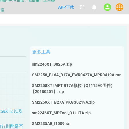
language
fullscreen
notifications
person
APP下载
数据
都不要100%相信，包括量产工具都
数据
更多工具
sm2246XT_0825A.zip
SM2258_B16A_B17A_FWR0427A_MPR0419A.rar
SM2258XT IMFT B17A颗粒（Q1115A0固件）
【20180201】.zip
SM2259XT_B27A_PKGS0219A.zip
9XT2 以及
sm2246XT_MPTool_O1117A.zip
SM2235AB_I1009.rar
请自行斟酌是否