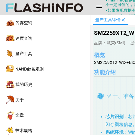
不一定可信的，
menu
▪如果发现数据有
▪Flashin
▪兄弟们没事不
close
量产工具详情
闪存查询
▪Flashin
不一定可信的，
SM2259XT2_WD
▪如果发现数据有
速度查询
▪Flashin
品牌：慧荣(SMI)
提
量产工具
概览
SM2259XT2_WD-FBiC
NAND命名规则
功能介绍
我的历史
✅ 一、准
关于
文章
芯片识别
：芯片
闪存颗粒信息
技术规格
系统环境
：Wi