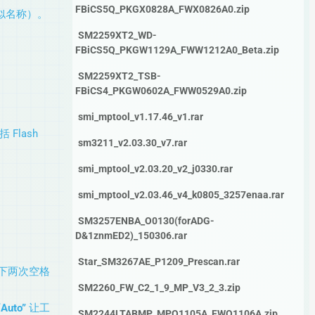
FBiCS5Q_PKGX0828A_FWX0826A0.zip
似名称）。
SM2259XT2_WD-
FBiCS5Q_PKGW1129A_FWW1212A0_Beta.zip
SM2259XT2_TSB-
FBiCS4_PKGW0602A_FWW0529A0.zip
smi_mptool_v1.17.46_v1.rar
Flash
sm3211_v2.03.30_v7.rar
smi_mptool_v2.03.20_v2_j0330.rar
smi_mptool_v2.03.46_v4_k0805_3257enaa.rar
SM3257ENBA_O0130(forADG-
D&1znmED2)_150306.rar
Star_SM3267AE_P1209_Prescan.rar
下两次空格
SM2260_FW_C2_1_9_MP_V3_2_3.zip
“Auto”
让工
SM2244LTABMP_MPO1105A_FWO1106A.zip