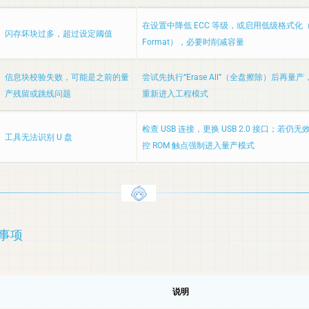
在设置中降低 ECC 等级，或启用低级格式化（Low
闪存坏块过多，超过设定阈值
Format），必要时削减容量
信息块校验失败，可能是之前的量
尝试先执行“Erase All”（全盘擦除）后再量产
产残留或跳线问题
重新进入工程模式
检查 USB 连接，更换 USB 2.0 接口；若仍
工具无法识别 U 盘
控 ROM 触点强制进入量产模式
意事项
说明