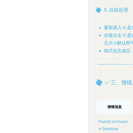
5. 后续处理
重新插入 U 盘
右键点击 U 
元大小默认即
格式化完成后，
✅ 三、报
报错信息
FlashID not found
in Database