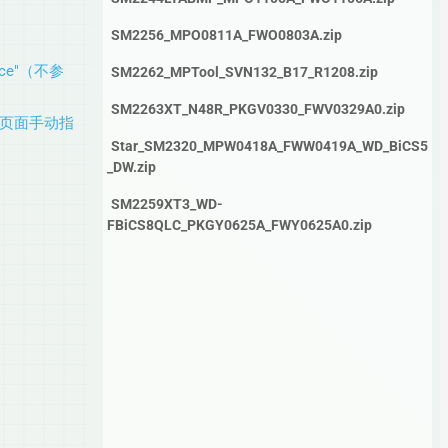
SM2256_MPO0811A_FWO0803A.zip
ence"（不参
SM2262_MPTool_SVN132_B17_R1208.zip
SM2263XT_N48R_PKGV0330_FWV0329A0.zip
置页面手动指
Star_SM2320_MPW0418A_FWW0419A_WD_BiCS5
_DW.zip
SM2259XT3_WD-
FBiCS8QLC_PKGY0625A_FWY0625A0.zip