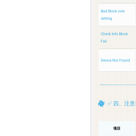
Bad Block over
setting
Check Info Block
Fail
Device Not Found
✅ 四、注
项目