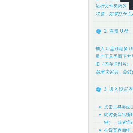
运行文件夹内的
注意：如果打开工
2. 连接 U 盘
插入 U 盘到电脑 U
量产工具界面下方的
ID（闪存识别号
如果未识别，尝试更换
3. 进入设置
点击工具界面
此时会弹出密码
键），或者尝
在设置界面中