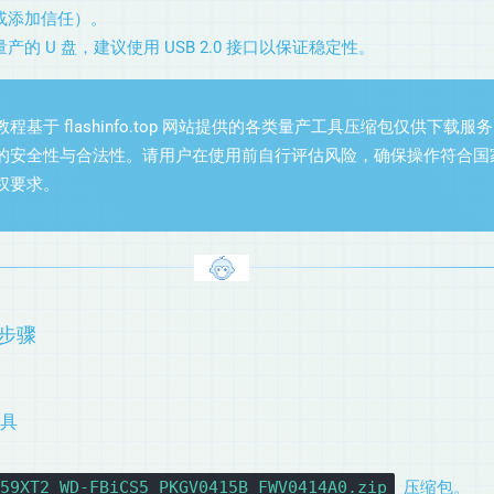
或添加信任）。
产的 U 盘，建议使用 USB 2.0 接口以保证稳定性。
程基于 flashinfo.top 网站提供的各类量产工具压缩包仅供下载服
的安全性与合法性。请用户在使用前自行评估风险，确保操作符合国
权要求。
产步骤
工具
59XT2_WD-FBiCS5_PKGV0415B_FWV0414A0.zip
压缩包。