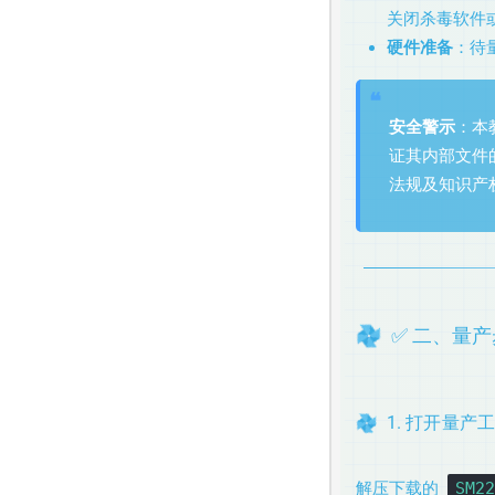
关闭杀毒软件
硬件准备
：待量
安全警示
：本教
证其内部文件
法规及知识产
✅ 二、量
1. 打开量产
解压下载的
SM22