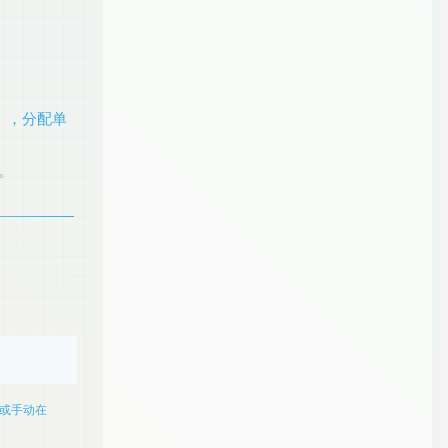
），分配单
。
，或手动在