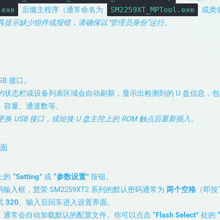
.exe
后缀主程序（通常命名为
SM2259XT_MPTool.exe
或类
具提示缺少组件或报错，请确保以“管理员身份”运行。
SB 接口。
状态栏或设备列表区域会自动刷新，显示出检测到的 U 盘信息，包括 
）、容量、通道数等。
 USB 接口，或短接 U 盘主控上的 ROM 触点后重新插入。
界面
上的
“Setting”
或
“参数设置”
按钮。
输入框，慧荣 SM2259XT2 系列的默认密码通常为
两个空格
（即按
试
320
。输入后回车进入设置界面。
，通常会自动加载默认的配置文件。你可以点击
“Flash Select”
处的