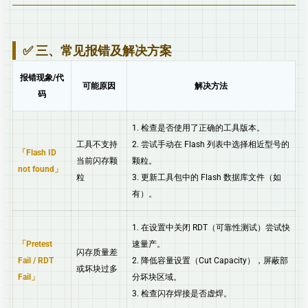
✅ 三、常见报错及解决方案
报错现象/代
可能原因
解决方法
码
1. 检查是否使用了正确的工具版本。
工具不支持
2. 尝试手动在 Flash 列表中选择相近型号的
Flash ID
当前闪存颗
颗粒。
not found
粒
3. 更新工具包中的 Flash 数据库文件（如
有）。
1. 在设置中关闭 RDT（可靠性测试）尝试快
Pretest
速量产。
闪存质量差
Fail / RDT
2. 降低容量设置（Cut Capacity），屏蔽部
或坏块过多
Fail
分坏块区域。
3. 检查闪存焊接是否虚焊。