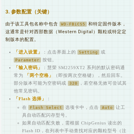
3. 参数配置（关键）
由于该工具包名称中包含
和特定固件版本，
WD-FBiCS5
这通常是针对西部数据（Western Digital）颗粒或特定定
制版本的配置。
进入设置
：点击界面上的
或
Setting
按钮。
Parameter
输入密码
：慧荣 SM2259XT2 系列的默认密码通
常为
两个空格
（即按两次空格键），然后回车。
部分版本可能为空密码或
，若空格无效可尝试其
320
他常见密码。
Flash 选择
：
在
选项卡中，点击
让工
Flash Select
Auto
具自动匹配闪存型号。
如果自动匹配失败，需根据 ChipGenius 读出的
Flash ID，在列表中手动查找对应的颗粒型号（注