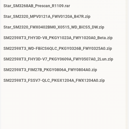
Star_SM3268AB_Prescan_R1109.rar
Star_SM2320_MPV0121A_FWV0120A_B47R.zip
Star_SM2320_FWX0402BM0_X0515_WD_BiCS5_DW.zip
SM2259XT3_FHY3D-V8_PKGY1023A_FWY1020A0_Beta.zip
SM2259XT3_WD-FBiCS6QLC_PKGY0326B_FWY0325A0.zip
SM2259XT3_FHY3D-V7_PKGY0609A_FWY0507A0_2Lun.zip
SM2259XT3_FIM27B_PKGY0806A_FWY0804A0.zip
SM2259XT3_FSSV7-QLC_PKGX1204A_FWX1204A0.zip