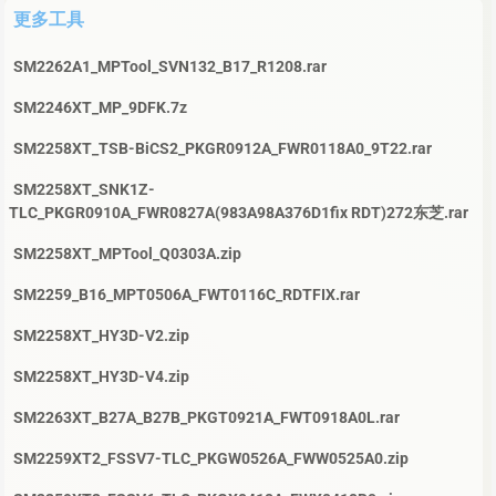
更多工具
SM2262A1_MPTool_SVN132_B17_R1208.rar
SM2246XT_MP_9DFK.7z
SM2258XT_TSB-BiCS2_PKGR0912A_FWR0118A0_9T22.rar
SM2258XT_SNK1Z-
TLC_PKGR0910A_FWR0827A(983A98A376D1fix RDT)272东芝.rar
SM2258XT_MPTool_Q0303A.zip
SM2259_B16_MPT0506A_FWT0116C_RDTFIX.rar
SM2258XT_HY3D-V2.zip
SM2258XT_HY3D-V4.zip
SM2263XT_B27A_B27B_PKGT0921A_FWT0918A0L.rar
SM2259XT2_FSSV7-TLC_PKGW0526A_FWW0525A0.zip