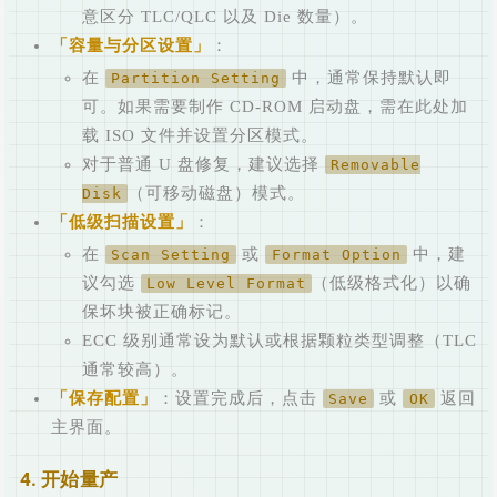
意区分 TLC/QLC 以及 Die 数量）。
容量与分区设置
：
在
中，通常保持默认即
Partition Setting
可。如果需要制作 CD-ROM 启动盘，需在此处加
载 ISO 文件并设置分区模式。
对于普通 U 盘修复，建议选择
Removable
（可移动磁盘）模式。
Disk
低级扫描设置
：
在
或
中，建
Scan Setting
Format Option
议勾选
（低级格式化）以确
Low Level Format
保坏块被正确标记。
ECC 级别通常设为默认或根据颗粒类型调整（TLC
通常较高）。
保存配置
：设置完成后，点击
或
返回
Save
OK
主界面。
4. 开始量产