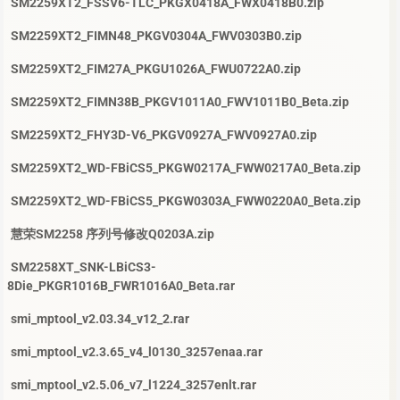
SM2259XT2_FSSV6-TLC_PKGX0418A_FWX0418B0.zip
SM2259XT2_FIMN48_PKGV0304A_FWV0303B0.zip
SM2259XT2_FIM27A_PKGU1026A_FWU0722A0.zip
SM2259XT2_FIMN38B_PKGV1011A0_FWV1011B0_Beta.zip
SM2259XT2_FHY3D-V6_PKGV0927A_FWV0927A0.zip
SM2259XT2_WD-FBiCS5_PKGW0217A_FWW0217A0_Beta.zip
SM2259XT2_WD-FBiCS5_PKGW0303A_FWW0220A0_Beta.zip
慧荣SM2258 序列号修改Q0203A.zip
SM2258XT_SNK-LBiCS3-
8Die_PKGR1016B_FWR1016A0_Beta.rar
smi_mptool_v2.03.34_v12_2.rar
smi_mptool_v2.3.65_v4_l0130_3257enaa.rar
smi_mptool_v2.5.06_v7_l1224_3257enlt.rar