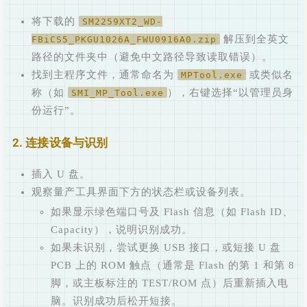
将下载的
SM2259XT2_WD-
解压到全英文
FBiCS5_PKGU1026A_FWU0916A0.zip
路径的文件夹中（避免中文路径导致读取错误）。
找到主程序文件，通常命名为
或类似名
MPTool.exe
称（如
），右键选择“以管理员身
SMI_MP_Tool.exe
份运行”。
2. 连接设备与识别
插入 U 盘。
观察量产工具界面下方的状态栏或设备列表。
如果显示绿色端口号及 Flash 信息（如 Flash ID、
Capacity），说明识别成功。
如果未识别，尝试更换 USB 接口，或短接 U 盘
PCB 上的 ROM 触点（通常是 Flash 的第 1 和第 8
脚，或主板标注的 TEST/ROM 点）后重新插入电
脑。识别成功后松开短接。