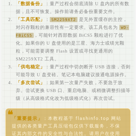
数据备份
：量产过程会彻底清除 U 盘内的所有数
据，且不可恢复。操作前请务必备份重要文件。
工具匹配
：
是无外置缓存的主控，
SM2259XT2
对闪存颗粒的兼容性有一定要求。该工具包名为
WD-
，可能针对西部数据 BiCS5 颗粒进行了优
FBiCS5
化。如果你的 U 盘使用的是三星、海力士或镁光颗
粒，可能需要调整 Flash 设置或寻找更通用的
SM2259XT2 工具。
供电稳定
：量产过程中切勿断开 USB 连接，否则
可能导致 U 盘变砖。笔记本电脑建议接通电源操作。
多次尝试
：如果第一次量产失败，不要急于放
弃。尝试更换 USB 口、重启电脑、或稍微调整扫描等
级（从高级格式化改为低级格式化）再次尝试。
重要提示
：本教程基于 flashinfo.top 网站
提供的各类量产工具压缩包仅供下载服务，不保
证其内部文件的安全性与合法性。请用户在使用