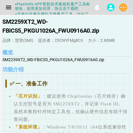
▪Flashinfo APP更新技术规格和量产工具标
签啦，使用更加丝滑，快点击下载吧
language
menu
notifications
person
▪兄弟们没事不要乱下载量产工具，过分了
下载服务会暂停一段时间才能恢复
SM2259XT2_WD-
▪Flashinfo提供的所有数据仅供参考，DIY
本来就有不确定性，任何第三方工具提供的
FBiCS5_PKGU1026A_FWU0916A0.zip
数据都不要100%相信，包括量产工具都不
一定可信的，因为数据都可以改，一定要有
正确的认知，不要随大流
品牌：慧荣(SMI)
提供者：25CNYFMg8Cn
大小：2.80MB
▪如果发现数据有错误，或者存在误导，欢
迎积极反馈，Flashinfo尽量维护最正确的
概览
指导性数据
▪Flashinfo APP更新技术规格和量产工具标
SM2259XT2_WD-FBiCS5_PKGU1026A_FWU0916A0.zip
签啦，使用更加丝滑，快点击下载吧
功能介绍
✅ 一、准备工作
芯片识别
：建议使用 ChipGenius（芯片精灵）确
认主控型号是否为 SM2259XT2，并记录 Flash ID。
虽然本教程针对特定工具包，但确认硬件信息有助于排
查问题。
系统环境
：Windows 7/8/10/11（64位系统兼容性