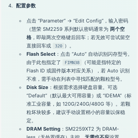
配置参数
点击 “Parameter” → “Edit Config”，输入密码
（慧荣 SM2259 系列默认密码通常为
两个空
格
，即敲两次空格键后回车；若无效可尝试留空
直接回车或
）。
320
Flash Select
：点击 “Auto” 自动识别闪存型号。
由于此包指定了
（可能是指特定的
FIMN38
Flash ID 或固件版本对应关系），若 Auto 识别
不准，需手动在列表中寻找匹配的颗粒型号。
Disk Size
：根据需求选择硬盘容量。可选
“Default”（默认最大可用容量）或 “IDEMA”（标
准工业容量，如 120G/240G/480G 等）。若颗
粒坏块较多，建议手动设置稍小的容量以保稳
定。
DRAM Setting
：SM2259XT2 为 DRAM-
less（无外置缓存）主控，
无需也不应
设置