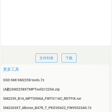
文件列表
下载
更多工具
SSD SMI SM2258 tools.7z
(A款)SM2258XTMPToolQ1225A.zip
SM2259_B16_MPT0506A_FWT0116C_RDTFIX.rar
SM2263XT_Micron_B47R_T_PKGV0422_FWV0323A0.7z