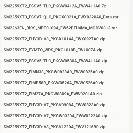
SM2259XT2_FSSV5-TLC_PKGW0412A_FWW411A0.7z
SM2259XT3_FSSV7-QLC_PKGX0321A_FWX0320A0_Beta.rar
SM2263EN_BiCS_MPT0109A_FW52BFU4MA_MODV0813.rar
SM2259XT2_FHY3D-V3_PKGX1014A_FWX0927A0.zip
SM2259XT2_FYMTC_WDS_PKG1010B_FW1007A.zip
SM2259XT2_FSSV5-TLC_PKGW0530A_FWW411A0.zip
SM2259XT2_FIMN38_PKGW0828A0_FWW0825A0.zip
SM2259XT2_FIMB58R_PKGW0526A_FWW0526A0.zip
SM2259XT2_FIM27A_PKGW0309A_FWW0201A0.zip
SM2259XT2_FHY3D-V7_PKGV0908A_FWV0823A0.zip
SM2259XT2_FHY3D-V7_PKGW0320A_FWW0222A0.zip
SM2259XT2_FHY3D-V3_PKGV1220A_FWV1216B0.zip