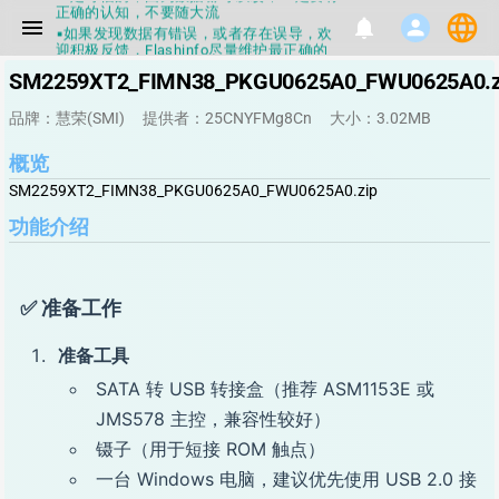
language
▪如果发现数据有错误，或者存在误导，欢
menu
notifications
person
迎积极反馈，Flashinfo尽量维护最正确的
指导性数据
▪Flashinfo APP更新技术规格和量产工具标
SM2259XT2_FIMN38_PKGU0625A0_FWU0625A0.z
签啦，使用更加丝滑，快点击下载吧
▪兄弟们没事不要乱下载量产工具，过分了
品牌：慧荣(SMI)
提供者：25CNYFMg8Cn
大小：3.02MB
下载服务会暂停一段时间才能恢复
▪Flashinfo提供的所有数据仅供参考，DIY
概览
本来就有不确定性，任何第三方工具提供的
数据都不要100%相信，包括量产工具都不
SM2259XT2_FIMN38_PKGU0625A0_FWU0625A0.zip
一定可信的，因为数据都可以改，一定要有
正确的认知，不要随大流
功能介绍
▪如果发现数据有错误，或者存在误导，欢
迎积极反馈，Flashinfo尽量维护最正确的
指导性数据
▪Flashinfo APP更新技术规格和量产工具标
✅ 准备工作
签啦，使用更加丝滑，快点击下载吧
准备工具
SATA 转 USB 转接盒（推荐 ASM1153E 或
JMS578 主控，兼容性较好）
镊子（用于短接 ROM 触点）
一台 Windows 电脑，建议优先使用 USB 2.0 接