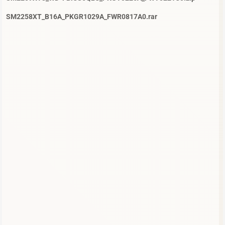
SM2258XT_B16A_PKGR1029A_FWR0817A0.rar