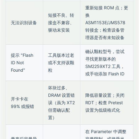
重新短接 ROM 点；更
短接不良、转
换
无法识别设备
接盒不兼容、
ASM1153E/JMS578
驱动未安装
转接盒；检查设备管
理器是否有未知设备
确认颗粒型号，尝试
提示 "Flash
工具版本过老
寻找更新版本的
ID Not
或不支持该颗
SM2259XT2 工具，
Found"
粒
或手动添加 Flash ID
坏块过多、
DRAM 设置错
降低容量设置；关闭
开卡卡在
误（虽为 XT2
RDT；检查 Pretest
99% 或报错
但需确认配
设置为低级格式化
置）
在 Parameter 中调整
量产后容量异
容量限制，或接受当