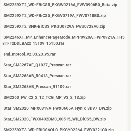
SM2259XT2_WD-FBiCS5_PKGW0216A_FWV0906B0_Beta.zip
SM2259XT2_WD-FBiCS5_PKGV0719A_FWV0718B0.zip
SM2259XT2_SNK-BiCS3_PKGU0729A_FWU0728A0.zip
SM2246XT_MP_EnhancePageMode_MPP0920A_FWP0921A_TH5
8TFTxDDLBAxx_15139_15150.rar
smi_mptool_v2.03.23_v5.rar
Star_SM3267AE_Q1027_Prescan.rar
Star_SM3268AB_R0413_Prescan.rar
Star_SM3268AB_Prescan_R1109.rar
SM2260_FW_C2_2_12_TCG_MP_V3_2_13.zip
Star_SM2320_MPX0319A_FWX0605A_Hynix_3DV7_DW.zip
Star_SM2320_FWX0402BM0_X0515_WD_BiCS5_DW.zip
SM2259XT3_WD-FBiCS6QLC_PKGY0226A_FWY0221C0.zip