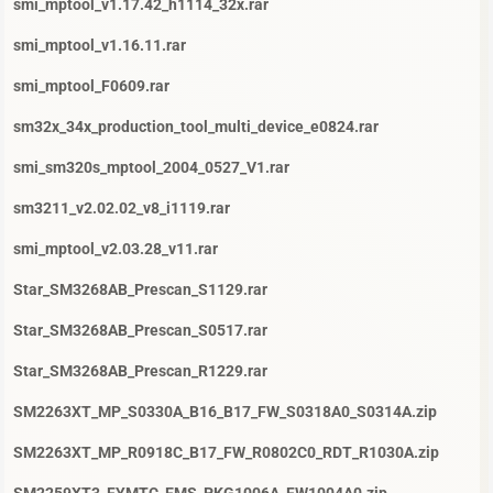
smi_mptool_v1.17.42_h1114_32x.rar
smi_mptool_v1.16.11.rar
smi_mptool_F0609.rar
sm32x_34x_production_tool_multi_device_e0824.rar
smi_sm320s_mptool_2004_0527_V1.rar
sm3211_v2.02.02_v8_i1119.rar
smi_mptool_v2.03.28_v11.rar
Star_SM3268AB_Prescan_S1129.rar
Star_SM3268AB_Prescan_S0517.rar
Star_SM3268AB_Prescan_R1229.rar
SM2263XT_MP_S0330A_B16_B17_FW_S0318A0_S0314A.zip
SM2263XT_MP_R0918C_B17_FW_R0802C0_RDT_R1030A.zip