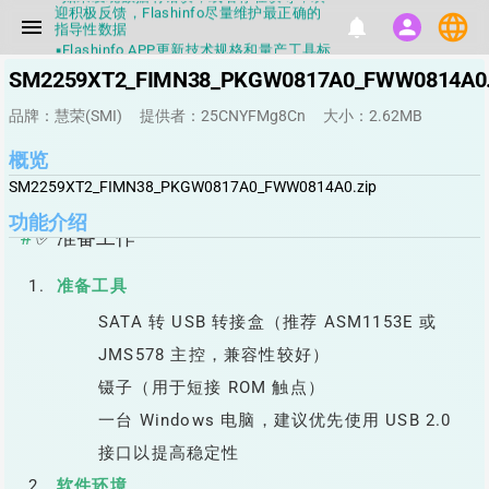
迎积极反馈，Flashinfo尽量维护最正确的
指导性数据
language
menu
notifications
person
▪Flashinfo APP更新技术规格和量产工具标
签啦，使用更加丝滑，快点击下载吧
▪兄弟们没事不要乱下载量产工具，过分了
SM2259XT2_FIMN38_PKGW0817A0_FWW0814A0.
下载服务会暂停一段时间才能恢复
▪Flashinfo提供的所有数据仅供参考，DIY
品牌：慧荣(SMI)
提供者：25CNYFMg8Cn
大小：2.62MB
本来就有不确定性，任何第三方工具提供的
数据都不要100%相信，包括量产工具都不
概览
一定可信的，因为数据都可以改，一定要有
正确的认知，不要随大流
SM2259XT2_FIMN38_PKGW0817A0_FWW0814A0.zip
▪如果发现数据有错误，或者存在误导，欢
迎积极反馈，Flashinfo尽量维护最正确的
功能介绍
指导性数据
✅ 准备工作
▪Flashinfo APP更新技术规格和量产工具标
签啦，使用更加丝滑，快点击下载吧
准备工具
SATA 转 USB 转接盒（推荐 ASM1153E 或
JMS578 主控，兼容性较好）
镊子（用于短接 ROM 触点）
一台 Windows 电脑，建议优先使用 USB 2.0
接口以提高稳定性
软件环境