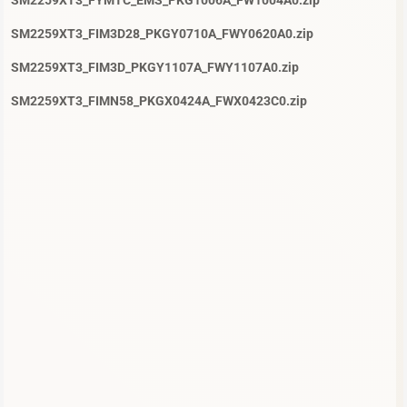
SM2259XT3_FYMTC_EMS_PKG1006A_FW1004A0.zip
SM2259XT3_FIM3D28_PKGY0710A_FWY0620A0.zip
SM2259XT3_FIM3D_PKGY1107A_FWY1107A0.zip
SM2259XT3_FIMN58_PKGX0424A_FWX0423C0.zip