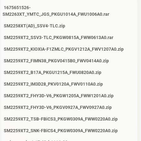
1675651526-
SM2263XT_YMTC_JGS_PKGU1014A_FWU1006A0.rar
SM2258XT(AD)_SSV4-TLC.zip
SM2259XT2_SSV3-TLC_PKGW0815A_FWW0613A0.rar
SM2259XT2_KIOXIA-F1ZMLC_PKGV1212A_FWV1207A0.zip
SM2259XT2_FIMN38_PKGV0415B0_FWV0414A0.zip
SM2259XT2_B17A_PKGU1215A_FWU0820A0.zip
SM2259XT2_IM3D28_PKV0120A_FWV0110A0.zip
SM2259XT2_FHY3D-V6_PKGW1205A_FWW1201A0.zip
SM2259XT2_FHY3D-V6_PKGV0927A_FWV0927A0.zip
SM2259XT2_TSB-FBiCS3_PKGW0309A_FWW0220A0.zip
SM2259XT2_SNK-FBiCS4_PKGW0309A_FWW0220A0.zip