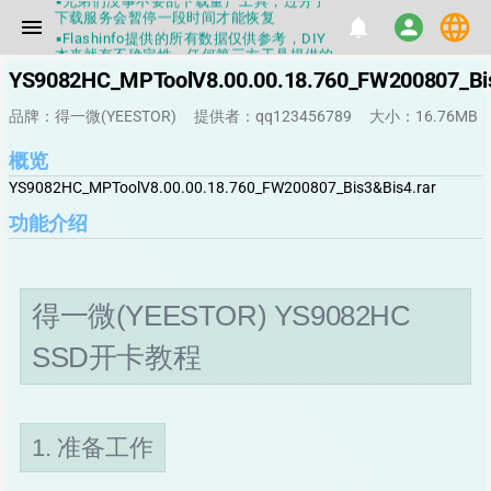
下载服务会暂停一段时间才能恢复
language
menu
notifications
person
▪Flashinfo提供的所有数据仅供参考，DIY
本来就有不确定性，任何第三方工具提供的
数据都不要100%相信，包括量产工具都不
一定可信的，因为数据都可以改，一定要有
YS9082HC_MPToolV8.00.00.18.760_FW200807_Bis
正确的认知，不要随大流
▪如果发现数据有错误，或者存在误导，欢
品牌：得一微(YEESTOR)
提供者：qq123456789
大小：16.76MB
迎积极反馈，Flashinfo尽量维护最正确的
指导性数据
概览
▪Flashinfo APP更新技术规格和量产工具标
签啦，使用更加丝滑，快点击下载吧
YS9082HC_MPToolV8.00.00.18.760_FW200807_Bis3&Bis4.rar
▪兄弟们没事不要乱下载量产工具，过分了
下载服务会暂停一段时间才能恢复
功能介绍
▪Flashinfo提供的所有数据仅供参考，DIY
本来就有不确定性，任何第三方工具提供的
数据都不要100%相信，包括量产工具都不
一定可信的，因为数据都可以改，一定要有
正确的认知，不要随大流
得一微(YEESTOR) YS9082HC
▪如果发现数据有错误，或者存在误导，欢
迎积极反馈，Flashinfo尽量维护最正确的
SSD开卡教程
指导性数据
▪Flashinfo APP更新技术规格和量产工具标
签啦，使用更加丝滑，快点击下载吧
1. 准备工作