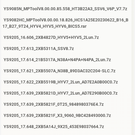
YS9085N_MPToolV8.00.00.85.558_HT3B22A3_SSV6_V6P_V7.7z
YS9082HC_MPToolV8.00.00.18.826_HCS1A25E20230622_B16_B
17_B27_9T24_HYV4_HYV5_HYV6_BICS5.rar
YS9205_16.606_2XB4827D_HYV5+HYV5_2Lun.7z
YS9205_17.613_2XB5311A_SSV8.7z
YS9205_17.614_21B5317A_N38A+N4PA+N4PA_2Lun.7z
YS9205_17.621_2XB5507A_N38B_89D3AC32C204-SLC.7z
YS9205_17.622_2XB5519B_HYV7_2Lun_AD7E2A0B00C0.7z
YS9205_17.639_2XB5821D_HYV7_2Lun_AD7E290B00C0.7z
YS9205_17.639_2XB5821F_0T25_9848980376E4.7z
YS9205_17.639_2XB5821F_X3_9060_9BC428493000.7z
YS9205_17.648_2XB5A14J_9X25_453E98037664.7z