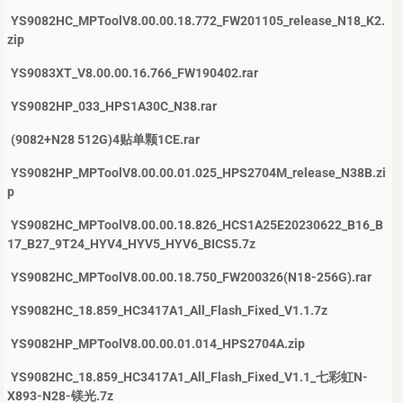
YS9082HC_MPToolV8.00.00.18.772_FW201105_release_N18_K2.
zip
YS9083XT_V8.00.00.16.766_FW190402.rar
YS9082HP_033_HPS1A30C_N38.rar
(9082+N28 512G)4贴单颗1CE.rar
YS9082HP_MPToolV8.00.00.01.025_HPS2704M_release_N38B.zi
p
YS9082HC_MPToolV8.00.00.18.826_HCS1A25E20230622_B16_B
17_B27_9T24_HYV4_HYV5_HYV6_BICS5.7z
YS9082HC_MPToolV8.00.00.18.750_FW200326(N18-256G).rar
YS9082HC_18.859_HC3417A1_All_Flash_Fixed_V1.1.7z
YS9082HP_MPToolV8.00.00.01.014_HPS2704A.zip
YS9082HC_18.859_HC3417A1_All_Flash_Fixed_V1.1_七彩虹N-
X893-N28-镁光.7z