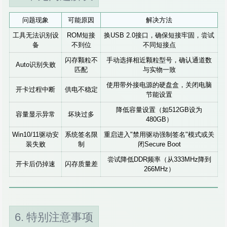
问题现象
可能原因
解决方法
工具无法识别设
ROM短接
换USB 2.0接口，确保短接牢固，尝试
备
不到位
不同短接点
闪存颗粒不
手动选择相近颗粒型号，确认通道数
Auto识别失败
匹配
与实物一致
使用带外接电源的硬盘盒，关闭电脑
开卡过程中断
供电不稳定
节能设置
降低容量设置（如512GB设为
容量显示异常
坏块过多
480GB）
Win10/11驱动安
系统签名限
重启进入"禁用驱动强制签名"模式或关
装失败
制
闭Secure Boot
尝试降低DDR频率（从333MHz降到
开卡后仍掉速
闪存质量差
266MHz）
6. 特别注意事项