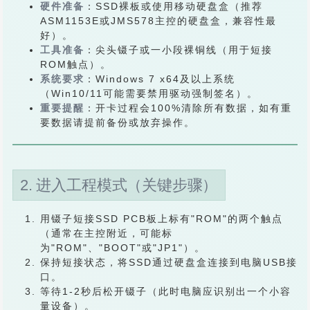
硬件准备
：SSD裸板或使用移动硬盘盒（推荐
ASM1153E或JMS578主控的硬盘盒，兼容性最
好）。
工具准备
：尖头镊子或一小段裸铜线（用于短接
ROM触点）。
系统要求
：Windows 7 x64及以上系统
（Win10/11可能需要禁用驱动强制签名）。
重要提醒
：开卡过程会100%清除所有数据，如有重
要数据请提前备份或放弃操作。
2. 进入工程模式（关键步骤）
用镊子短接SSD PCB板上标有"ROM"的两个触点
（通常在主控附近，可能标
为"ROM"、"BOOT"或"JP1"）。
保持短接状态，将SSD通过硬盘盒连接到电脑USB接
口。
等待1-2秒后松开镊子（此时电脑应识别出一个小容
量设备）。