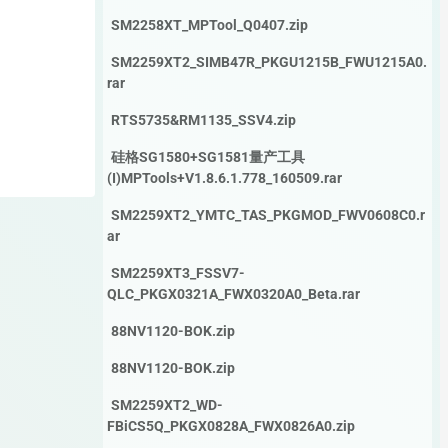
SM2258XT_MPTool_Q0407.zip
SM2259XT2_SIMB47R_PKGU1215B_FWU1215A0.
rar
RTS5735&RM1135_SSV4.zip
硅格SG1580+SG1581量产工具
(I)MPTools+V1.8.6.1.778_160509.rar
SM2259XT2_YMTC_TAS_PKGMOD_FWV0608C0.r
ar
SM2259XT3_FSSV7-
QLC_PKGX0321A_FWX0320A0_Beta.rar
88NV1120-BOK.zip
88NV1120-BOK.zip
SM2259XT2_WD-
FBiCS5Q_PKGX0828A_FWX0826A0.zip