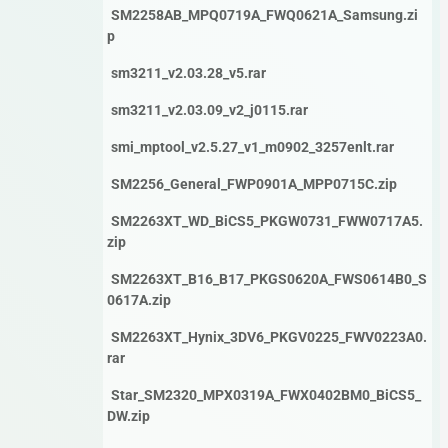
SM2258AB_MPQ0719A_FWQ0621A_Samsung.zi
p
sm3211_v2.03.28_v5.rar
sm3211_v2.03.09_v2_j0115.rar
smi_mptool_v2.5.27_v1_m0902_3257enlt.rar
SM2256_General_FWP0901A_MPP0715C.zip
SM2263XT_WD_BiCS5_PKGW0731_FWW0717A5.
zip
SM2263XT_B16_B17_PKGS0620A_FWS0614B0_S
0617A.zip
SM2263XT_Hynix_3DV6_PKGV0225_FWV0223A0.
rar
Star_SM2320_MPX0319A_FWX0402BM0_BiCS5_
DW.zip