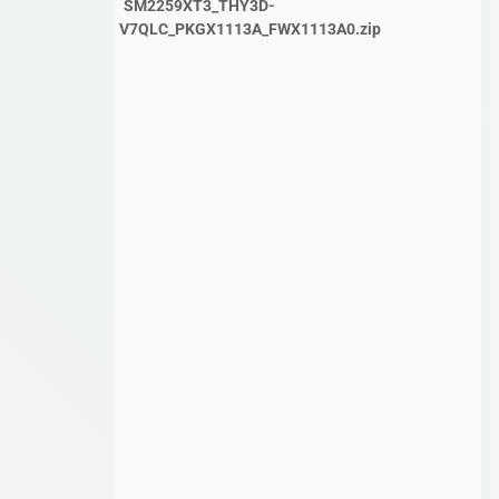
SM2259XT3_THY3D-
V7QLC_PKGX1113A_FWX1113A0.zip