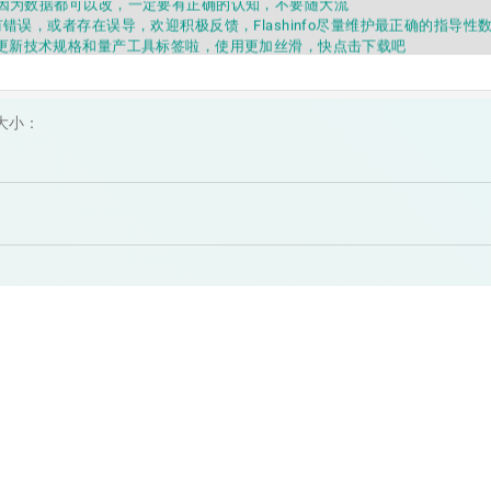
错误，或者存在误导，欢迎积极反馈，Flashinfo尽量维护最正确的指导性
fo APP更新技术规格和量产工具标签啦，使用更加丝滑，快点击下载吧
要乱下载量产工具，过分了下载服务会暂停一段时间才能恢复
fo提供的所有数据仅供参考，DIY本来就有不确定性，任何第三方工具提供的数据
因为数据都可以改，一定要有正确的认知，不要随大流
错误，或者存在误导，欢迎积极反馈，Flashinfo尽量维护最正确的指导性
大小：
fo APP更新技术规格和量产工具标签啦，使用更加丝滑，快点击下载吧