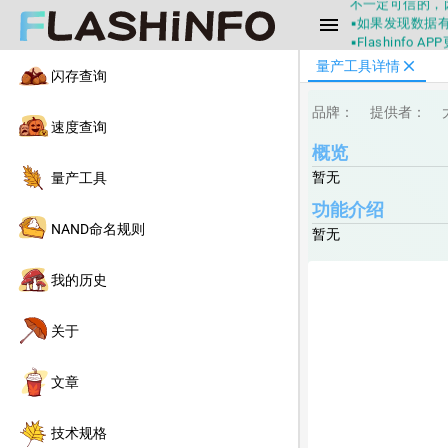
▪如果发现数据有
menu
▪Flashin
▪兄弟们没事不
close
量产工具详情
▪Flashin
闪存查询
不一定可信的，
▪如果发现数据有
品牌：
提供者：
速度查询
▪Flashin
概览
暂无
量产工具
功能介绍
NAND命名规则
暂无
我的历史
关于
文章
技术规格