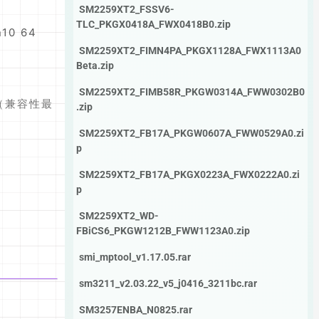
SM2259XT2_FSSV6-
TLC_PKGX0418A_FWX0418B0.zip
10 64
SM2259XT2_FIMN4PA_PKGX1128A_FWX1113A0
Beta.zip
SM2259XT2_FIMB58R_PKGW0314A_FWW0302B0
（兼容性最
.zip
SM2259XT2_FB17A_PKGW0607A_FWW0529A0.zi
p
SM2259XT2_FB17A_PKGX0223A_FWX0222A0.zi
p
SM2259XT2_WD-
FBiCS6_PKGW1212B_FWW1123A0.zip
smi_mptool_v1.17.05.rar
sm3211_v2.03.22_v5_j0416_3211bc.rar
SM3257ENBA_N0825.rar