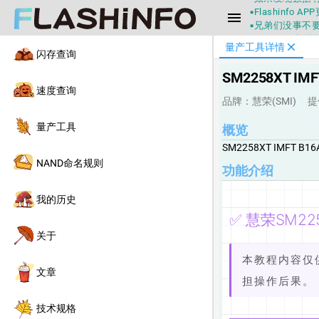
▪Flashin
menu
▪兄弟们没事不
▪Flashin
不一定可信的，
close
量产工具详情
闪存查询
▪如果发现数据有
▪Flashin
SM2258XT IM
速度查询
品牌：慧荣(SMI)
提
量产工具
概览
SM2258XT IMFT B
NAND命名规则
功能介绍
我的历史
✅ 慧荣SM22
关于
本教程内容仅
文章
担操作后果。
技术规格