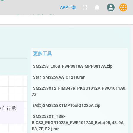
language
fullscreen
notifications
person
APP下载
都不要100%相信，包括量产工具都
数据
更多工具
SM2258_L06B_FWP0818A_MPP0817A.zip
Star_SM3259AA_O1218.rar
SM2259XT2_FIMB47R_PKGU1012A_FWU1011A0.
7z
(A款)SM2258XTMPToolQ1225A.zip
并自行承
SM2258XT_TSB-
BiCS3_PKGR1023A_FWR1017A0_Beta(98, 48, 9A,
B3, 7E, F2 ).rar