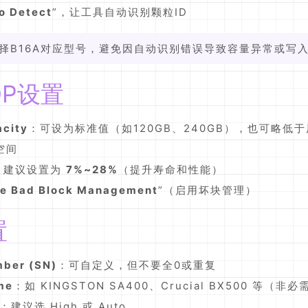
o Detect
”，让工具自动识别颗粒ID
选择B16A对应型号，避免因自动识别错误导致容量异常或写
P设置
acity
：可设为标准值（如120GB、240GB），也可略低
空间
：建议设置为
7%~28%
（提升寿命和性能）
le Bad Block Management
”（启用坏块管理）
置
mber (SN)
：可自定义，但不要全0或重复
me
：如 KINGSTON SA400、Crucial BX500 等（非必
：建议选 High 或 Auto