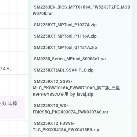
SM2263EN_BiCS_MPT0109A_FW52K3T2PE_MOD
W0708.rar
SM2258XT_MPTool_P1027A.zip
SM2258XT_MPTool_P1116A.zip
SM2258XT_MPTool_Q1121A.zip
SM3280_Series_MPtool_S0903v1.rar
74A,
SM2258XT(AD)_SSV4-TLC.zip
SM2259XT2_SSV3-
MLC_PKGW1016A_FWW0710A0_第二版_三星
K9PHGY8S7D专用_by_lavaj.zip
失败或掉
SM2259XT3_WD-
FBiCS5Q_PKGX0307A_FWX0307A0.rar
SM2259XT2_FSSV6-
TLC_PKGX0418A_FWX0418B0.zip