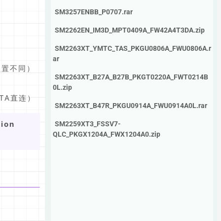
SM3257ENBB_P0707.rar
SM2262EN_IM3D_MPT0409A_FW42A4T3DA.zip
SM2263XT_YMTC_TAS_PKGU0806A_FWU0806A.r
ar
位置不同）
SM2263XT_B27A_B27B_PKGT0220A_FWT0214B
0L.zip
TA直连）
SM2263XT_B47R_PKGU0914A_FWU0914A0L.rar
tion
SM2259XT3_FSSV7-
QLC_PKGX1204A_FWX1204A0.zip