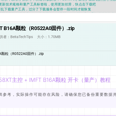
fo APP更新技术规格和量产工具标签啦，使用更加丝滑，快点击下载吧
要乱下载量产工具，过分了下载服务会暂停一段时间才能恢复
fo提供的所有数据仅供参考，DIY本来就有不确定性，任何第三方工具提供的数据
因为数据都可以改，一定要有正确的认知，不要随大流
错误，或者存在误导，欢迎积极反馈，Flashinfo尽量维护最正确的指导性
fo APP更新技术规格和量产工具标签啦，使用更加丝滑，快点击下载吧
FT B16A颗粒（R0522A0固件）.zip
供者：BeitaTechTips
大小：1.70MB
16A颗粒（R0522A0固件）.zip
58XT主控 + IMFT B16A颗粒 开卡（量产）教程
供参考，实际操作可能存在风险，请确保您已备份重要数据