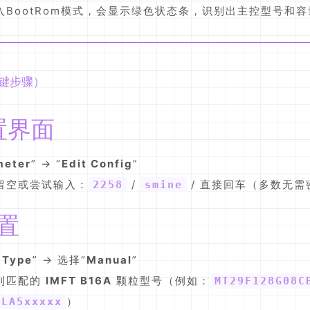
入BootRom模式，会显示绿色状态条，识别出主控型号和容
关键步骤）
置界面
meter
” → “
Edit Config
”
留空或尝试输入：
/
/ 直接回车（多数无需
2258
smine
设置
 Type
” → 选择“
Manual
”
到匹配的
IMFT B16A
颗粒型号（例如：
MT29F128G08C
）
 LA5xxxxx