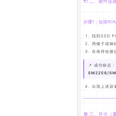
🔌 二、硬件
步骤1：短接RO
找到SSD 
用镊子或铜
在保持短接
📌 成功标志
SM2258/SM
出现上述设
🛠️ 三、开卡