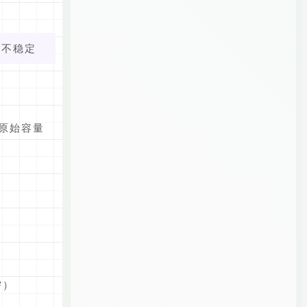
入不稳定
于原始容量
需）