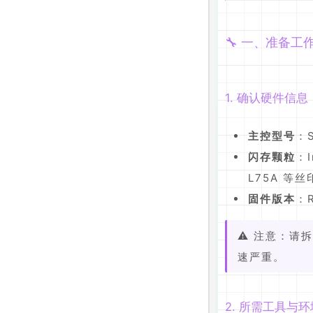
🔧 一、准备工
1. 确认硬件信息
主控型号
：
闪存颗粒
：I
L75A 等丝
固件版本
：
⚠️ 注意：请
速严重。
2. 所需工具与环