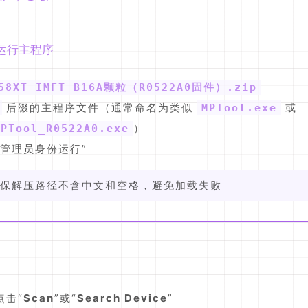
并运行主程序
258XT IMFT B16A颗粒（R0522A0固件）.zip
后缀的主程序文件（通常命名为类似
或
MPTool.exe
）
MPTool_R0522A0.exe
以管理员身份运行”
请确保解压路径不含中文和空格，避免加载失败
点击“
Scan
”或“
Search Device
”