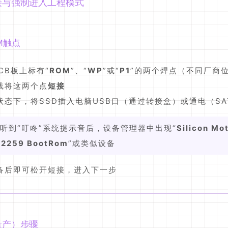
连接与强制进入工程模式
M触点
PCB板上标有“
ROM
”、“
WP
”或“
P1
”的两个焊点（不同厂商
线将这两个点
短接
状态下，将SSD插入电脑USB口（通过转接盒）或通电（SA
：听到“叮咚”系统提示音后，设备管理器中出现“
Silicon Mo
2259 BootRom
”或类似设备
备后即可松开短接，进入下一步
（量产）步骤