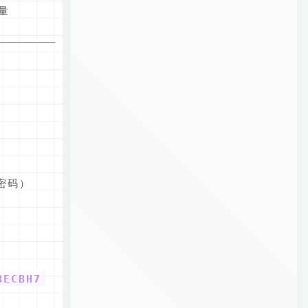
量
密码）
BECBH7