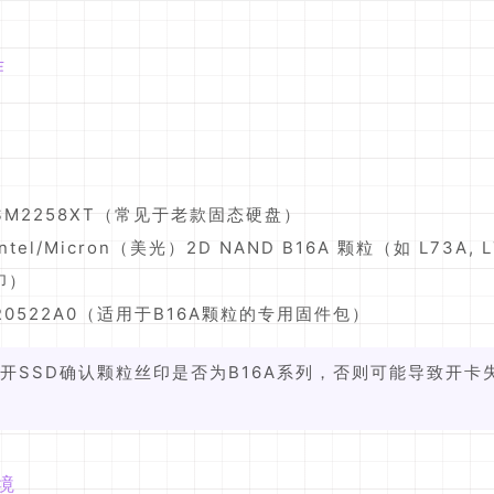
作
SM2258XT（常见于老款固态硬盘）
ntel/Micron（美光）2D NAND B16A 颗粒（如 L73A, L
印）
R0522A0（适用于B16A颗粒的专用固件包）
拆开SSD确认颗粒丝印是否为B16A系列，否则可能导致开卡
境