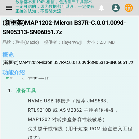
一定可信的，因为数据都可以改，一定要有
language
menu
notifications
person
正确的认知，不要随大流
▪如果发现数据有错误，或者存在误导，欢
迎积极反馈，Flashinfo尽量维护最正确的
(新框架)MAP1202-Micron B37R-C.0.01.009d-
指导性数据
▪Flashinfo APP更新技术规格和量产工具标
SN05313-SN06051.7z
签啦，使用更加丝滑，快点击下载吧
▪兄弟们没事不要乱下载量产工具，过分了
品牌：联芸(Maxio)
提供者：slayerwwjj
大小：2.81MB
下载服务会暂停一段时间才能恢复
▪Flashinfo提供的所有数据仅供参考，DIY
本来就有不确定性，任何第三方工具提供的
概览
数据都不要100%相信，包括量产工具都不
(新框架)MAP1202-Micron B37R-C.0.01.009d-SN05313-SN06051.7z
一定可信的，因为数据都可以改，一定要有
正确的认知，不要随大流
功能介绍
▪如果发现数据有错误，或者存在误导，欢
✅ 一、准备工作
迎积极反馈，Flashinfo尽量维护最正确的
指导性数据
▪Flashinfo APP更新技术规格和量产工具标
准备工具
签啦，使用更加丝滑，快点击下载吧
NVMe USB 转接盒（推荐 JMS583、
RTL9210B 或 ASM2362 主控的转接板，
MAP1202 对转接盒兼容性较敏感）
尖头镊子或铜线（用于短接 ROM 触点进入工程
模式）