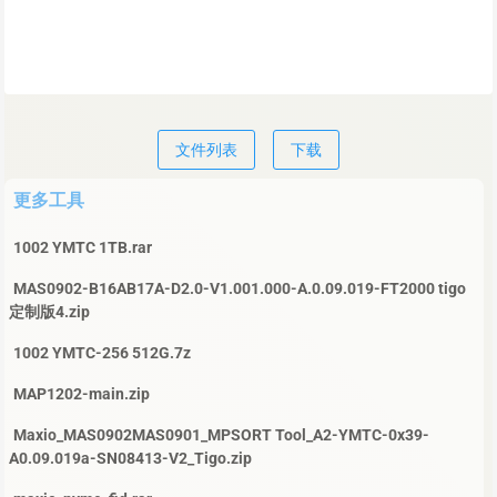
文件列表
下载
更多工具
1002 YMTC 1TB.rar
MAS0902-B16AB17A-D2.0-V1.001.000-A.0.09.019-FT2000 tigo
定制版4.zip
1002 YMTC-256 512G.7z
MAP1202-main.zip
Maxio_MAS0902MAS0901_MPSORT Tool_A2-YMTC-0x39-
A0.09.019a-SN08413-V2_Tigo.zip