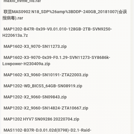
maxio_nvme_fid.rar
联芸MAS0902 N18_SDP%26amp%3BDDP-240GB_20181007(会误
报病毒).rar
MAP1202-B47R-0x39-V0.01.010-128GB-2TB-SVN9250-
H220613a.7z
MAP1602-X3_9070-SN11273.zip
MAP1602-X3-9070-0x39-F0.1.29-SVN11273-SY8686k-
Lowpower-H230409a.zip
MAP1602-X3_9060-SN10191-ZTA22003.zip
MAP1202-WD_BICS5_64GB-SN08919.zip
MAP1202-X2_9060-SN09843.zip
MAP1202-X2_9060-SN14824-ZTA10667.zip
MAP1202 HYV7 SN09286 20220704.zip
MAS1102-B37R-D.0.01.02d(0798)-D2.1-Raid-