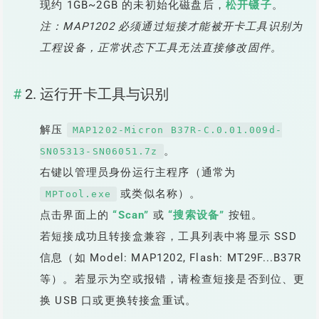
现约 1GB~2GB 的未初始化磁盘后，
松开镊子
。
注：MAP1202 必须通过短接才能被开卡工具识别为
工程设备，正常状态下工具无法直接修改固件。
2. 运行开卡工具与识别
解压
MAP1202-Micron B37R-C.0.01.009d-
。
SN05313-SN06051.7z
右键以管理员身份运行主程序（通常为
或类似名称）。
MPTool.exe
点击界面上的
“Scan”
或
“搜索设备”
按钮。
若短接成功且转接盒兼容，工具列表中将显示 SSD
信息（如 Model: MAP1202, Flash: MT29F...B37R
等）。若显示为空或报错，请检查短接是否到位、更
换 USB 口或更换转接盒重试。