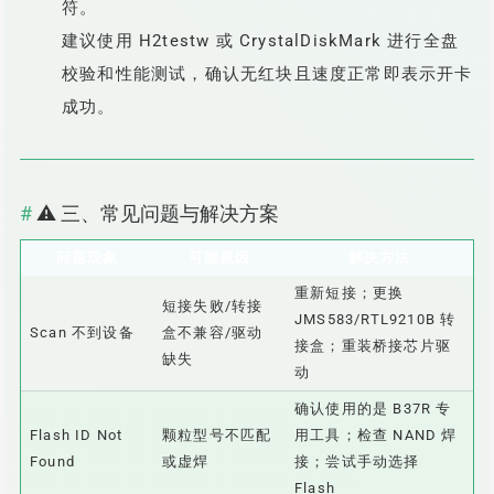
符。
建议使用 H2testw 或 CrystalDiskMark 进行全盘
校验和性能测试，确认无红块且速度正常即表示开卡
成功。
⚠️ 三、常见问题与解决方案
问题现象
可能原因
解决方法
重新短接；更换
短接失败/转接
JMS583/RTL9210B 转
Scan 不到设备
盒不兼容/驱动
接盒；重装桥接芯片驱
缺失
动
确认使用的是 B37R 专
Flash ID Not
颗粒型号不匹配
用工具；检查 NAND 焊
Found
或虚焊
接；尝试手动选择
Flash