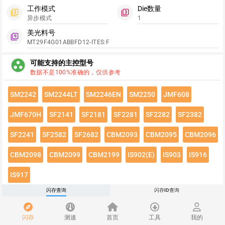
工作模式
Die数量
filter_2
filter_3
异步模式
1
美光料号
filter_4
MT29F4G01ABBFD12-ITES:F
group_work
可能支持的主控型号
数据不是100%准确的，仅供参考
SM2242
SM2244LT
SM2246EN
SM2250
JMF608
JMF670H
SF2141
SF2181
SF2281
SF2282
SF2382
SF2241
SF2582
SF2682
CBM2093
CBM2095
CBM2096
CBM2098
CBM2099
CBM2199
IS902(E)
IS903
IS916
IS917
闪存查询
闪存ID查询
点击绿色按钮有惊喜哦~
闪存速度
flash_on
闪存
测速
首页
工具
我的