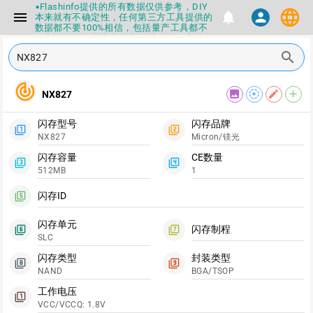
▪Flashinfo提供的所有数据仅供参考，DIY
language
menu
notifications
person
本来就有不确定性，任何第三方工具提供的
数据都不要100%相信，包括量产工具都不
一定可信的，因为数据都可以改，一定要有
正确的认知，不要随大流
search
▪如果发现数据有错误，或者存在误导，欢
迎积极反馈，Flashinfo尽量维护最正确的
指导性数据
track_changes
image
filter_tilt_shift
edit
add
NX827
▪Flashinfo APP更新技术规格和量产工具标
签啦，使用更加丝滑，快点击下载吧
▪兄弟们没事不要乱下载量产工具，过分了
闪存型号
闪存品牌
下载服务会暂停一段时间才能恢复
filter_1
filter_2
NX827
Micron/镁光
▪Flashinfo提供的所有数据仅供参考，DIY
本来就有不确定性，任何第三方工具提供的
闪存容量
CE数量
filter_3
filter_4
数据都不要100%相信，包括量产工具都不
512MB
1
一定可信的，因为数据都可以改，一定要有
正确的认知，不要随大流
闪存ID
filter_5
▪如果发现数据有错误，或者存在误导，欢
迎积极反馈，Flashinfo尽量维护最正确的
指导性数据
闪存单元
闪存制程
filter_6
filter_7
▪Flashinfo APP更新技术规格和量产工具标
SLC
签啦，使用更加丝滑，快点击下载吧
闪存类型
封装类型
filter_8
filter_9
NAND
BGA/TSOP
工作电压
filter_1
VCC/VCCQ: 1.8V