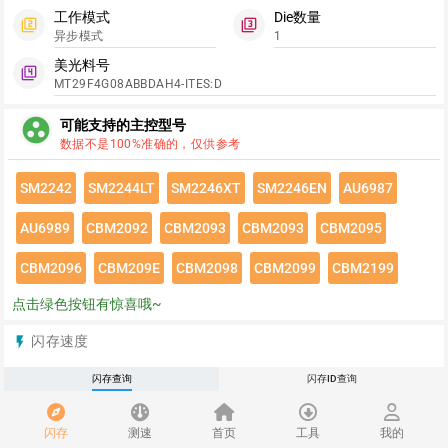
工作模式
Die数量
filter_2
filter_3
异步模式
1
美光料号
filter_4
MT29F4G08ABBDAH4-ITES:D
group_work
可能支持的主控型号
数据不是100%准确的，仅供参考
SM2242
SM2244LT
SM2246XT
SM2246EN
AU6987
AU6989
CBM2092
CBM2093
CBM2093
CBM2095
CBM2096
CBM209E
CBM2098
CBM2099
CBM2199
点击绿色按钮有惊喜哦~
闪存速度
flash_on
请登录查看该闪存速度详情
闪存查询
闪存ID查询
推荐
redeem
闪存
测速
首页
工具
我的