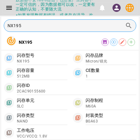
一定可信的，因为数据都可以改，一定要有
language
menu
notifications
person
正确的认知，不要随大流
▪如果发现数据有错误，或者存在误导，欢
迎积极反馈，Flashinfo尽量维护最正确的
指导性数据
search
▪Flashinfo APP更新技术规格和量产工具标
签啦，使用更加丝滑，快点击下载吧
track_changes
▪兄弟们没事不要乱下载量产工具，过分了
image
filter_tilt_shift
edit
add
NX195
下载服务会暂停一段时间才能恢复
▪Flashinfo提供的所有数据仅供参考，DIY
闪存型号
闪存品牌
本来就有不确定性，任何第三方工具提供的
filter_1
filter_2
数据都不要100%相信，包括量产工具都不
NX195
Micron/镁光
一定可信的，因为数据都可以改，一定要有
正确的认知，不要随大流
闪存容量
CE数量
filter_3
filter_4
▪如果发现数据有错误，或者存在误导，欢
512MB
1
迎积极反馈，Flashinfo尽量维护最正确的
闪存ID
指导性数据
filter_5
▪Flashinfo APP更新技术规格和量产工具标
2CAC90155600
签啦，使用更加丝滑，快点击下载吧
闪存单元
闪存制程
filter_6
filter_7
SLC
M60A
闪存类型
封装类型
filter_8
filter_9
NAND
BGA63
工作电压
filter_1
VCC/VCCQ: 1.8V