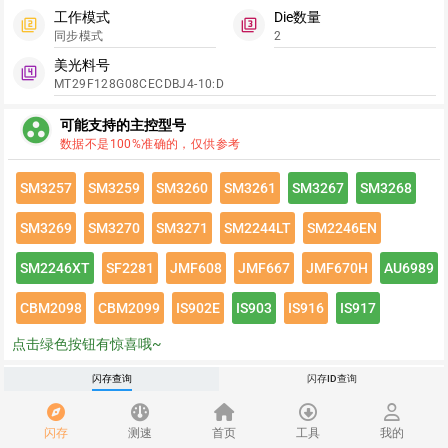
工作模式
Die数量
filter_2
filter_3
同步模式
2
美光料号
filter_4
MT29F128G08CECDBJ4-10:D
group_work
可能支持的主控型号
数据不是100%准确的，仅供参考
SM3257
SM3259
SM3260
SM3261
SM3267
SM3268
SM3269
SM3270
SM3271
SM2244LT
SM2246EN
SM2246XT
SF2281
JMF608
JMF667
JMF670H
AU6989
CBM2098
CBM2099
IS902E
IS903
IS916
IS917
点击绿色按钮有惊喜哦~
闪存速度
闪存查询
闪存ID查询
flash_on
请登录查看该闪存速度详情
闪存
测速
首页
工具
我的