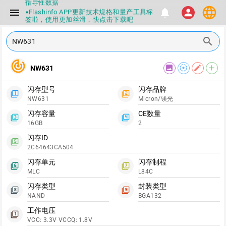
指导性数据
language
menu
notifications
person
▪Flashinfo APP更新技术规格和量产工具标
签啦，使用更加丝滑，快点击下载吧
▪兄弟们没事不要乱下载量产工具，过分了
下载服务会暂停一段时间才能恢复
search
▪Flashinfo提供的所有数据仅供参考，DIY
本来就有不确定性，任何第三方工具提供的
数据都不要100%相信，包括量产工具都不
track_changes
image
filter_tilt_shift
edit
add
NW631
一定可信的，因为数据都可以改，一定要有
正确的认知，不要随大流
▪如果发现数据有错误，或者存在误导，欢
闪存型号
闪存品牌
迎积极反馈，Flashinfo尽量维护最正确的
filter_1
filter_2
NW631
Micron/镁光
指导性数据
▪Flashinfo APP更新技术规格和量产工具标
闪存容量
CE数量
filter_3
filter_4
签啦，使用更加丝滑，快点击下载吧
16GB
2
闪存ID
filter_5
2C64643CA504
闪存单元
闪存制程
filter_6
filter_7
MLC
L84C
闪存类型
封装类型
filter_8
filter_9
NAND
BGA132
工作电压
filter_1
VCC: 3.3V VCCQ: 1.8V