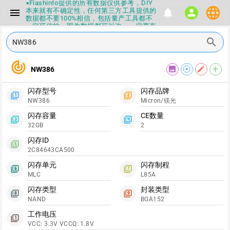
▪Flashinfo提供的所有数据仅供参考，DIY
language
本来就有不确定性，任何第三方工具提供的
menu
notifications
person
数据都不要100%相信，包括量产工具都不
一定可信的，因为数据都可以改，一定要有
正确的认知，不要随大流
search
▪如果发现数据有错误，或者存在误导，欢
迎积极反馈，Flashinfo尽量维护最正确的
指导性数据
track_changes
▪Flashinfo APP更新技术规格和量产工具标
image
filter_tilt_shift
edit
add
NW386
签啦，使用更加丝滑，快点击下载吧
▪兄弟们没事不要乱下载量产工具，过分了
闪存型号
闪存品牌
下载服务会暂停一段时间才能恢复
filter_1
filter_2
NW386
Micron/镁光
▪Flashinfo提供的所有数据仅供参考，DIY
本来就有不确定性，任何第三方工具提供的
闪存容量
CE数量
数据都不要100%相信，包括量产工具都不
filter_3
filter_4
32GB
2
一定可信的，因为数据都可以改，一定要有
正确的认知，不要随大流
闪存ID
▪如果发现数据有错误，或者存在误导，欢
filter_5
2C84643CA500
迎积极反馈，Flashinfo尽量维护最正确的
指导性数据
闪存单元
闪存制程
▪Flashinfo APP更新技术规格和量产工具标
filter_6
filter_7
MLC
L85A
签啦，使用更加丝滑，快点击下载吧
闪存类型
封装类型
filter_8
filter_9
NAND
BGA152
工作电压
filter_1
VCC: 3.3V VCCQ: 1.8V