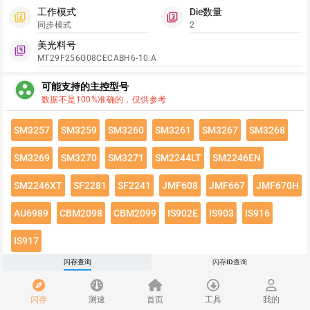
工作模式
Die数量
filter_2
filter_3
同步模式
2
美光料号
filter_4
MT29F256G08CECABH6-10:A
group_work
可能支持的主控型号
数据不是100%准确的，仅供参考
SM3257
SM3259
SM3260
SM3261
SM3267
SM3268
SM3269
SM3270
SM3271
SM2244LT
SM2246EN
SM2246XT
SF2281
SF2241
JMF608
JMF667
JMF670H
AU6989
CBM2098
CBM2099
IS902E
IS903
IS916
IS917
闪存查询
闪存ID查询
点击绿色按钮有惊喜哦~
闪存速度
flash_on
闪存
测速
首页
工具
我的