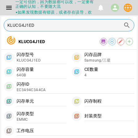
一定可信的，因为数据都可以改，一定要有
language
正确的认知，不要随大流
menu
notifications
person
▪如果发现数据有错误，或者存在误导，欢
迎积极反馈，Flashinfo尽量维护最正确的
指导性数据
search
▪Flashinfo APP更新技术规格和量产工具标
签啦，使用更加丝滑，快点击下载吧
▪兄弟们没事不要乱下载量产工具，过分了
track_changes
image
filter_tilt_shift
edit
add
KLUCG4J1ED
下载服务会暂停一段时间才能恢复
▪Flashinfo提供的所有数据仅供参考，DIY
本来就有不确定性，任何第三方工具提供的
闪存型号
闪存品牌
数据都不要100%相信，包括量产工具都不
filter_1
filter_2
KLUCG4J1ED
Samsung/三星
一定可信的，因为数据都可以改，一定要有
正确的认知，不要随大流
闪存容量
CE数量
filter_3
filter_4
▪如果发现数据有错误，或者存在误导，欢
64GB
4
迎积极反馈，Flashinfo尽量维护最正确的
指导性数据
闪存ID
filter_5
▪Flashinfo APP更新技术规格和量产工具标
EC3A94C3A4CA
签啦，使用更加丝滑，快点击下载吧
闪存单元
闪存制程
filter_6
filter_7
闪存类型
封装类型
filter_8
filter_9
EMMC
工作电压
filter_1