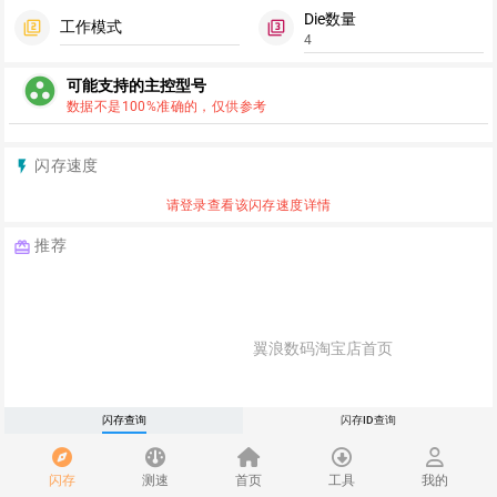
Die数量
工作模式
filter_2
filter_3
4
group_work
可能支持的主控型号
数据不是100%准确的，仅供参考
闪存速度
flash_on
请登录查看该闪存速度详情
推荐
redeem
翼浪数码淘宝店首页
闪存查询
闪存ID查询
FC3379 单头/双头主控板，多样
选择满足你的DIY需求
闪存
测速
首页
工具
我的